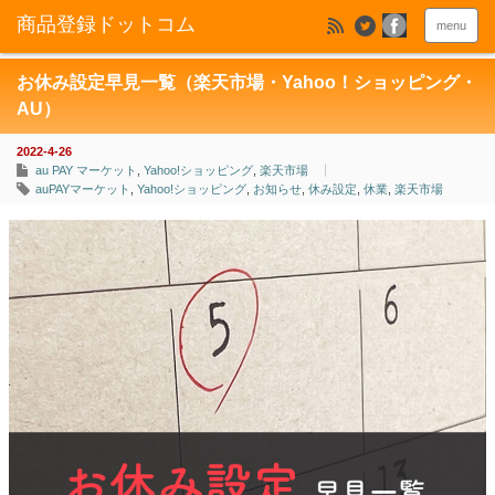
menu
お休み設定早見一覧（楽天市場・Yahoo！ショッピング・
AU）
2022-4-26
au PAY マーケット
,
Yahoo!ショッピング
,
楽天市場
auPAYマーケット
,
Yahoo!ショッピング
,
お知らせ
,
休み設定
,
休業
,
楽天市場