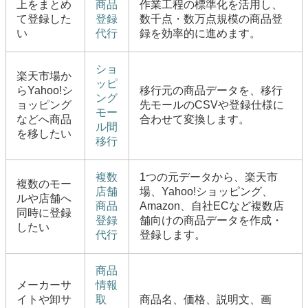
上をまとめ
商品
作業工程の標準化を活用し、
て登録した
登録
数千点・数万点規模の商品登
い
代行
録を効率的に進めます。
ショ
楽天市場か
ッピ
らYahoo!シ
移行元の商品データを、移行
ング
ョッピング
先モールのCSVや登録仕様に
モー
などへ商品
合わせて変換します。
ル間
を移したい
移行
複数
1つの元データから、楽天市
複数のモー
店舗
場、Yahoo!ショッピング、
ルや店舗へ
商品
Amazon、自社ECなど複数店
同時に登録
登録
舗向けの商品データを作成・
したい
代行
登録します。
商品
メーカーサ
情報
イトや卸サ
取
商品名、価格、説明文、画