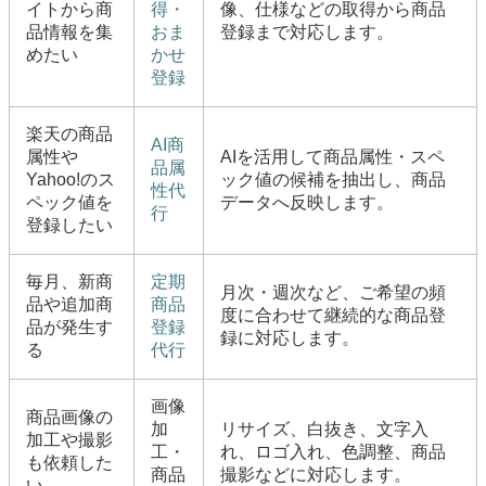
イトから商
得・
像、仕様などの取得から商品
品情報を集
おま
登録まで対応します。
めたい
かせ
登録
楽天の商品
AI商
属性や
AIを活用して商品属性・スペ
品属
Yahoo!のス
ック値の候補を抽出し、商品
性代
ペック値を
データへ反映します。
行
登録したい
毎月、新商
定期
月次・週次など、ご希望の頻
品や追加商
商品
度に合わせて継続的な商品登
品が発生す
登録
録に対応します。
る
代行
画像
商品画像の
加
リサイズ、白抜き、文字入
加工や撮影
工・
れ、ロゴ入れ、色調整、商品
も依頼した
商品
撮影などに対応します。
い