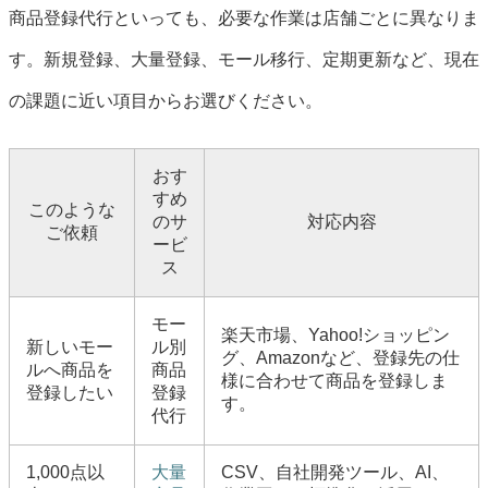
商品登録代行といっても、必要な作業は店舗ごとに異なりま
す。新規登録、大量登録、モール移行、定期更新など、現在
の課題に近い項目からお選びください。
おす
すめ
このような
のサ
対応内容
ご依頼
ービ
ス
モー
楽天市場、Yahoo!ショッピン
新しいモー
ル別
グ、Amazonなど、登録先の仕
ルへ商品を
商品
様に合わせて商品を登録しま
登録したい
登録
す。
代行
1,000点以
大量
CSV、自社開発ツール、AI、