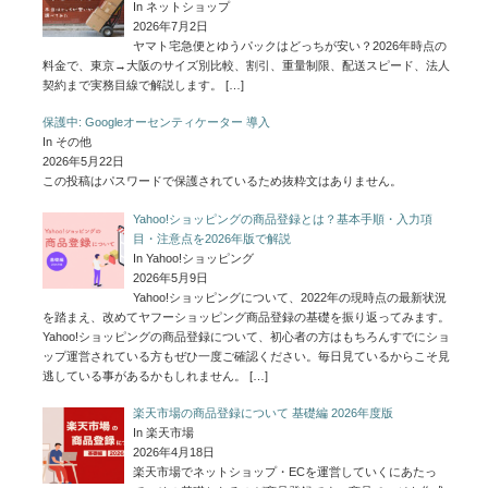
In ネットショップ
2026年7月2日
ヤマト宅急便とゆうパックはどっちが安い？2026年時点の
料金で、東京→大阪のサイズ別比較、割引、重量制限、配送スピード、法人
契約まで実務目線で解説します。
[…]
保護中: Googleオーセンティケーター 導入
In その他
2026年5月22日
この投稿はパスワードで保護されているため抜粋文はありません。
Yahoo!ショッピングの商品登録とは？基本手順・入力項
目・注意点を2026年版で解説
In Yahoo!ショッピング
2026年5月9日
Yahoo!ショッピングについて、2022年の現時点の最新状況
を踏まえ、改めてヤフーショッピング商品登録の基礎を振り返ってみます。
Yahoo!ショッピングの商品登録について、初心者の方はもちろんすでにショ
ップ運営されている方もぜひ一度ご確認ください。毎日見ているからこそ見
逃している事があるかもしれません。
[…]
楽天市場の商品登録について 基礎編 2026年度版
In 楽天市場
2026年4月18日
楽天市場でネットショップ・ECを運営していくにあたっ