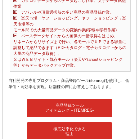
カタログデータからのデータ起こし作業、文字データ転記
作業
アパレルや項目選択肢の多い商品の商品登録作業。
楽天市場→ヤフーショッピング、ヤフーショッピング→楽
天市場等の
モール間での大量商品データの変換作業(移転や移行作業)
ベースデータサイトからの画像の一括取得をはじめ、
リネームからリサイズまで行い、各モールでＵＰできる容量に
調整して納品できます（PDFカタログ・電子カタログ上からの
大量の商品データ取得）、
又はＷＥＢサイト・既存モール（楽天やYahoo!ショッピング
等）からデータバックアップ作業。
自社開発の専用プログラム・商品登録ツール(itemreg)を使用し、低
単価・高効率を実現。店舗様の声にお答えしております。
商品登録ツール
アイテムレグ – ITEMREG-
徹底効率化できる
理由