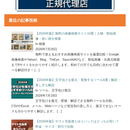
最近の記事投稿
【2026年版】無料の画像検索サイト10選｜人物・類似画
像・拾い画を検索
In 検索
2026年7月26日
無料で使えるおすすめ画像検索サイトを厳選比較！Google
画像検索やYahoo!、Bing、TinEye、SauceNAOなど、類似画像・出典元検索
まで8サイトをわかりやすく紹介します。初めての方でも目的に合わせて選
べる解説付き！
[…]
【2026年版】文字化けを復元・変換するツール6選｜解読・
直し方も解説
In ツール、文字化け復活
2026年7月18日
文字化けを復元・変換・解読できる無料ツールを比較。
CSVやExcel、メール、Webページなど状況別の直し方と、復元できないケー
スも分かりやすく解説します。
[…]
【2026年版】ヤマト宅急便とゆうパックはどっちが安い？
料金・サイズ・割引で比較