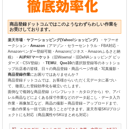
商品登録ドットコムではこのようなわずらわしい作業を
お受けしております。
楽天市場
・
ヤフーショッピング(Yahoo!ショッピング）
・ヤフーオ
ークション・
Amazon
（アマゾン・セラーセントラル・FBA対応・
Amazonベンダー登録可能・Amazonビジネス・Amazonふるさと納
税）・
AUPAYマーケット
（旧Wowma!・旧DeNAショッピング ビッ
ダーズ・CSV登録）・
TEMU
、
Qoo10
の選択肢登録等のネットショ
ップ出店者の皆様、日々の商品登録・商品ページ作成・写真撮影・
商品登録作業
にお困りではありませんか？
商品登録ドットコムでは、お客様からいただく元データに基づい
て、徹底した登録効率化を確立いたします。
面倒なで複雑な商品登録（パンフレット・カタログから）や、アパ
レル商品などによくある採寸作業などのデータ起こし・データ入力
作業・画像加工など、商品の撮影～商品登録～アップロードまで、
一連の作業を一括で請け負うことができます。楽天市場SKUプロジ
ェクトにも対応（商品属性やSKUまとめも対応）