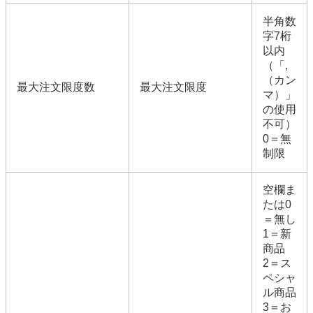
半角数
字7桁
以内
（「,
（カン
最大注文限度数
最大注文限度
マ）」
の使用
不可）
0＝無
制限
空欄ま
たは0
＝無し
1＝新
商品
2＝ス
ペシャ
ル商品
3＝お