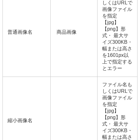
しくはURLで
画像ファイル
を指定
【jpg】
【png】形
普通画像名
商品画像
式・ 最大サ
イズ300KB・
幅または高さ
を1601px以
上で指定する
とエラー
ファイル名も
しくはURLで
画像ファイル
を指定
【jpg】
【png】形
縮小画像名
式・ 最大サ
イズ300KB・
幅または高さ