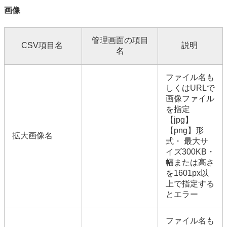
画像
管理画面の項目
CSV項目名
説明
名
ファイル名も
しくはURLで
画像ファイル
を指定
【jpg】
【png】形
拡大画像名
式・ 最大サ
イズ300KB・
幅または高さ
を1601px以
上で指定する
とエラー
ファイル名も