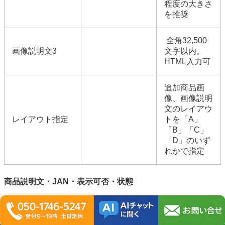
程度の大きさ
を推奨
全角32,500
画像説明文3
文字以内。
HTML入力可
追加商品画
像、画像説明
文のレイアウ
レイアウト指定
トを「A」
「B」「C」
「D」のいず
れかで指定
商品説明文・JAN・表示可否・状態
CSV項目名
管理画面の項目名
説明