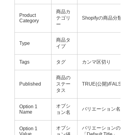
商品カ
Product
テゴリ
Shopifyの商品分類のフ
Category
ー
商品タ
Type
イプ
Tags
タグ
カンマ区切り
商品の
Published
ステー
TRUE(公開)/FALSE(非
タス
オプシ
Option 1
バリエーション名(例：色)
Name
ョン名
オプシ
バリエーションの内容(例
Option 1
Value
ョン値
「Default Title」