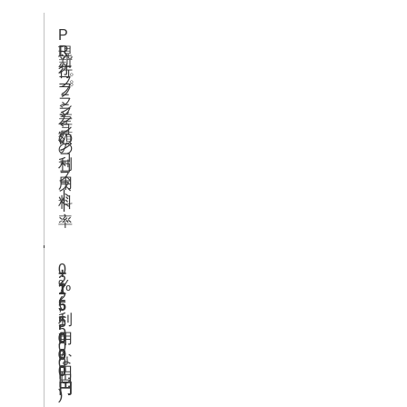
P
R
現
新
オ
行
プ
プ
プ
ラ
シ
ラ
ン
差
ョ
ン
の
額
ン
の
コ
利
コ
ス
用
ス
ト
料
ト
率
0
+
2
%
7
1
2
(
,
5
,
利
5
,
5
用
0
0
0
0
0
な
0
0
円
し
円
円
)