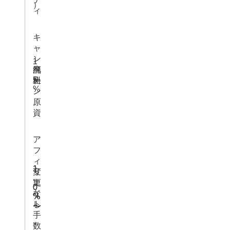
）
ィ
キ
ャ
ン
1
ペ
無
廃
.
5
ー
料
止
%
ン
原
資
ア
フ
ィ
1
1
リ
変
.
.
エ
更
0
0
イ
な
%
%
ト
し
〜
〜
手
数