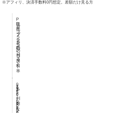
※アフィリ、決済手数料0円想定。差額だけ見る方
P
R
現
新
オ
行
プ
プ
プ
ラ
シ
ラ
ン
差
ョ
ン
の
額
ン
の
コ
利
コ
ス
用
ス
ト
料
ト
率
0
+
4
8
%
4
5
5
(
0
,
,
利
,
0
0
用
0
0
0
0
な
0
0
0