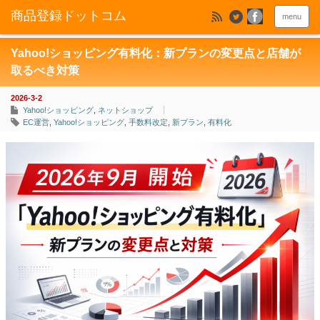
menu
Yahoo!ショッピング有料化：新プランの変更点と店舗が
取るべき対策
2026-3-2
Yahoo!ショッピング
,
ネットショップ
EC運営
,
Yahoo!ショッピング
,
手数料改定
,
新プラン
,
有料化