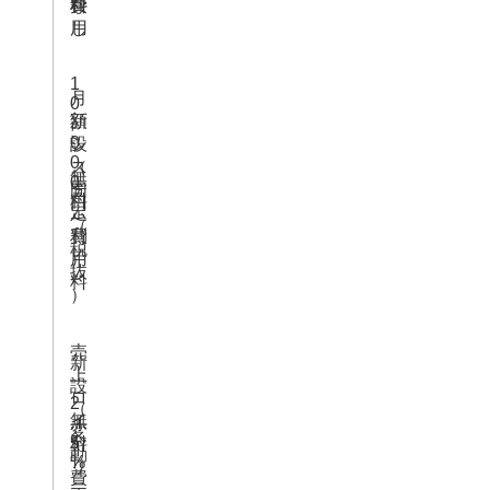
費
料
料
な
用
し
1
月
0
額
新
,
0
シ
設
0
ス
（
無
0
テ
固
料
円
ム
定
（
利
費
税
用
）
抜
料
）
売
新
上
設
ロ
2
（
イ
無
.
変
5
ヤ
料
動
%
リ
費
テ