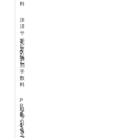
料
決
済
サ
ー
3
3
変
ビ
.
.
更
0
0
ス
な
%
%
個
し
〜
〜
別
手
数
料
P
R
料
オ
1
0
率
プ
.
.
引
シ
0
1
き
%
%
ョ
下
〜
〜
ン