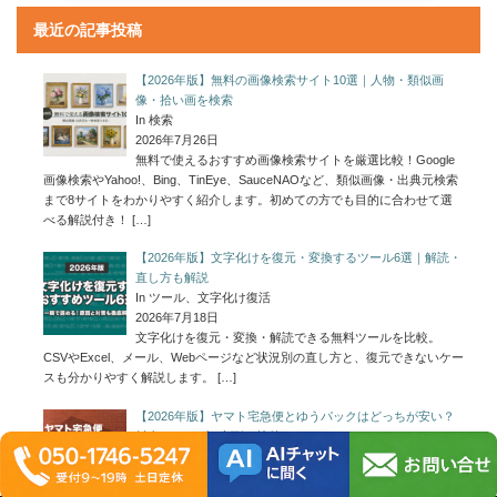
最近の記事投稿
【2026年版】無料の画像検索サイト10選｜人物・類似画
像・拾い画を検索
In 検索
2026年7月26日
無料で使えるおすすめ画像検索サイトを厳選比較！Google
画像検索やYahoo!、Bing、TinEye、SauceNAOなど、類似画像・出典元検索
まで8サイトをわかりやすく紹介します。初めての方でも目的に合わせて選
べる解説付き！
[…]
【2026年版】文字化けを復元・変換するツール6選｜解読・
直し方も解説
In ツール、文字化け復活
2026年7月18日
文字化けを復元・変換・解読できる無料ツールを比較。
CSVやExcel、メール、Webページなど状況別の直し方と、復元できないケー
スも分かりやすく解説します。
[…]
【2026年版】ヤマト宅急便とゆうパックはどっちが安い？
料金・サイズ・割引で比較
In ネットショップ
2026年7月2日
ヤマト宅急便とゆうパックはどっちが安い？2026年時点の