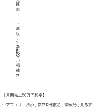
げ
料
率
（
新
設
）
1
チ
新
.
ャ
–
0
設
ネ
%
ル
掲
載
料
【月間売上50万円想定】
※アフィリ、決済手数料0円想定。差額だけ見る方