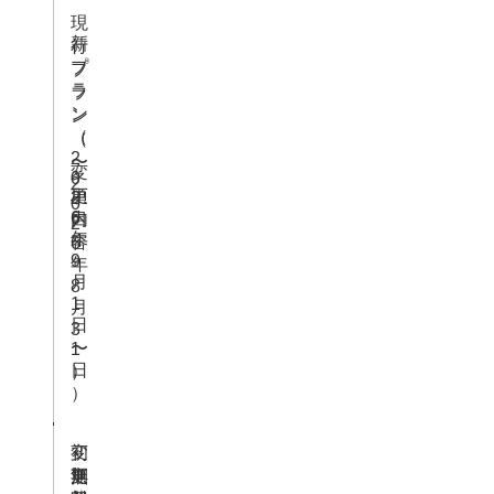
現
新
行
プ
プ
ラ
ラ
ン
ン
（
（
2
〜
変
0
2
項
更
2
0
6
目
内
2
年
容
6
9
年
月
8
1
月
日
3
〜
1
日
）
）
初
変
期
無
無
更