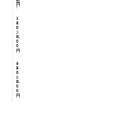
し
円
円
円
)
1
1
+
3
7
4
5
5
0
,
,
,
3
0
0
0
%
0
0
0
0
0
0
円
円
円
2
3
+
8
2
4
5
5
0
,
,
,
8
0
0
0
%
0
0
0
0
0
0
円
円
円