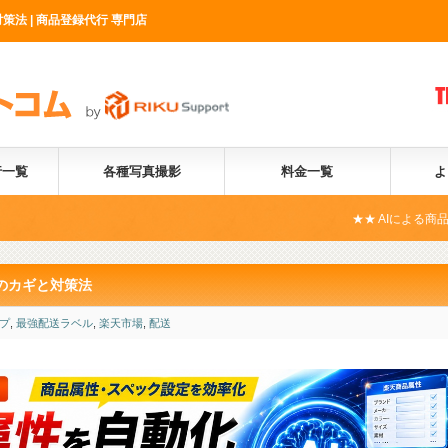
法 | 商品登録代行 専門店
行一覧
各種写真撮影
料金一覧
よ
★★ AIによる商品属性自動化サービ
のカギと対策法
プ
,
最強配送ラベル
,
楽天市場
,
配送