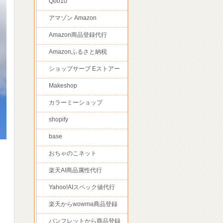
Qoo10
アマゾン Amazon
Amazon商品登録代行
Amazonふるさと納税
ショップサーブ Eストアー
Makeshop
カラーミーショップ
shopify
base
おちゃのこネット
楽天AI商品属性代行
Yahoo!AIスペック値代行
楽天からwowma商品登録
パンフレットから商品登録