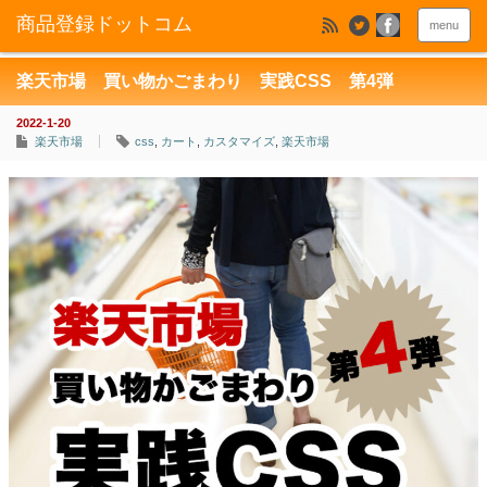
menu
楽天市場 買い物かごまわり 実践CSS 第4弾
2022-1-20
楽天市場
css
,
カート
,
カスタマイズ
,
楽天市場