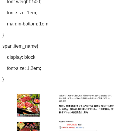
font-weight: 500;
font-size: 1em;
margin-bottom: 1em;
}
span.item_name{
display: block;
font-size: 1.2em;
}