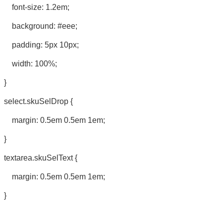
font-size: 1.2em;
background: #eee;
padding: 5px 10px;
width: 100%;
}
select.skuSelDrop {
margin: 0.5em 0.5em 1em;
}
textarea.skuSelText {
margin: 0.5em 0.5em 1em;
}