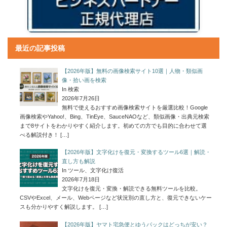
最近の記事投稿
【2026年版】無料の画像検索サイト10選｜人物・類似画
像・拾い画を検索
In 検索
2026年7月26日
無料で使えるおすすめ画像検索サイトを厳選比較！Google
画像検索やYahoo!、Bing、TinEye、SauceNAOなど、類似画像・出典元検索
まで8サイトをわかりやすく紹介します。初めての方でも目的に合わせて選
べる解説付き！
[…]
【2026年版】文字化けを復元・変換するツール6選｜解読・
直し方も解説
In ツール、文字化け復活
2026年7月18日
文字化けを復元・変換・解読できる無料ツールを比較。
CSVやExcel、メール、Webページなど状況別の直し方と、復元できないケー
スも分かりやすく解説します。
[…]
【2026年版】ヤマト宅急便とゆうパックはどっちが安い？