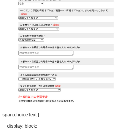
span.choiceText {
display: block;