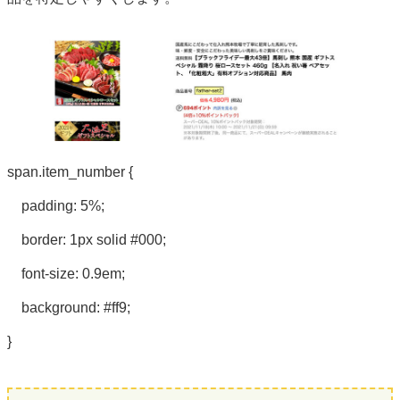
span.item_number {
padding: 5%;
border: 1px solid #000;
font-size: 0.9em;
background: #ff9;
}