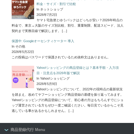
料金・サイズ・割引で比較
In ネットショップ
2026年7月2日
ヤマト宅急便とゆうパックはどっちが安い？2026年時点の
料金で、東京→大阪のサイズ別比較、割引、重量制限、配送スピード、法人
契約まで実務目線で解説します。
[…]
保護中: Googleオーセンティケーター 導入
In その他
2026年5月22日
この投稿はパスワードで保護されているため抜粋文はありません。
Yahoo!ショッピングの商品登録とは？基本手順・入力項
目・注意点を2026年版で解説
In Yahoo!ショッピング
2026年5月9日
Yahoo!ショッピングについて、2022年の現時点の最新状況
を踏まえ、改めてヤフーショッピング商品登録の基礎を振り返ってみます。
Yahoo!ショッピングの商品登録について、初心者の方はもちろんすでにショ
ップ運営されている方もぜひ一度ご確認ください。毎日見ているからこそ見
逃している事があるかもしれません。
[…]
商品登録代行 Menu