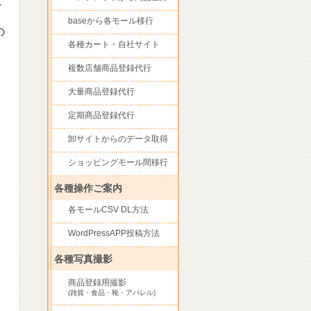
シ
baseから各モール移行
の
各種カート・自社サイト
複数店舗商品登録代行
大量商品登録代行
定期商品登録代行
卸サイトからのデータ取得
ショッピングモール間移行
各種操作ご案内
各モールCSV DL方法
WordPressAPP投稿方法
各種写真撮影
商品登録用撮影
(雑貨・食品・靴・アパレル)