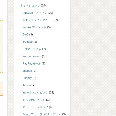
ネットショップ
(144)
Amazon アマゾン
(20)
ASPショッピングカート
(7)
au PAY マーケット
(5)
BtoB
(3)
ECcube
(1)
Eコマース法規
(7)
live-commerce
(1)
PayPayモール
(1)
shopee
(2)
Shopify
(8)
Temu
(1)
Yahoo!ショッピング
(32)
おちゃのこネット
(1)
る
カラーミーショップ
(6)
ショップサーブ（Eストアー）
(3)