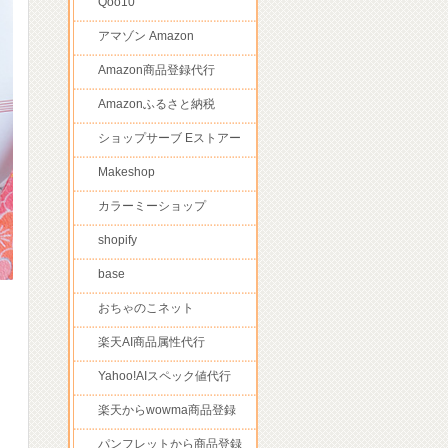
Qoo10
アマゾン Amazon
Amazon商品登録代行
Amazonふるさと納税
ショップサーブ Eストアー
Makeshop
カラーミーショップ
shopify
base
おちゃのこネット
楽天AI商品属性代行
て
Yahoo!AIスペック値代行
楽天からwowma商品登録
パンフレットから商品登録