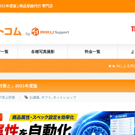
1年度版 | 商品登録代行 専門店
行一覧
各種写真撮影
料金一覧
よ
★★ AIによる商品属性自動化サービ
策と」2021年度版
プ売上対策
お歳暮
,
ギフト
,
ネットショップ