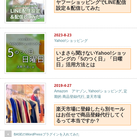
ヤフーショッピングでLINE配信
設定＆配信してみた
2023-8-23
Yahoo!ショッピング
いまさら聞けないYahoo!ショッ
ピングの「5のつく日」「日曜
日」活用方法とは
2019-4-27
Amazon アマゾン
,
Yahoo!ショッピング
,
定
期的 商品登録代行
,
楽天市場
楽天市場に登録したら別モール
はお任せで商品登録代行してく
るって本当ですか？
BASEのWordPressプラグインを入れてみた