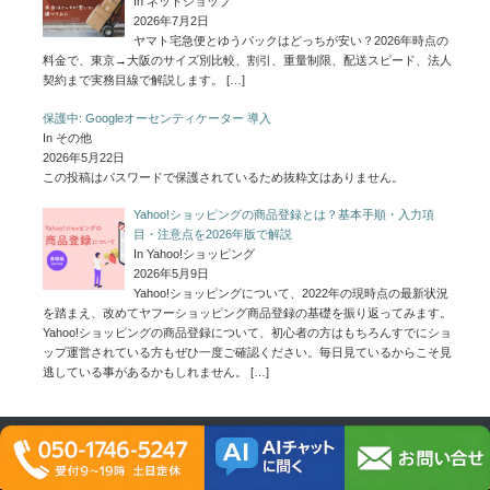
In ネットショップ
2026年7月2日
ヤマト宅急便とゆうパックはどっちが安い？2026年時点の
料金で、東京→大阪のサイズ別比較、割引、重量制限、配送スピード、法人
契約まで実務目線で解説します。
[…]
保護中: Googleオーセンティケーター 導入
In その他
2026年5月22日
この投稿はパスワードで保護されているため抜粋文はありません。
Yahoo!ショッピングの商品登録とは？基本手順・入力項
目・注意点を2026年版で解説
In Yahoo!ショッピング
2026年5月9日
Yahoo!ショッピングについて、2022年の現時点の最新状況
を踏まえ、改めてヤフーショッピング商品登録の基礎を振り返ってみます。
Yahoo!ショッピングの商品登録について、初心者の方はもちろんすでにショ
ップ運営されている方もぜひ一度ご確認ください。毎日見ているからこそ見
逃している事があるかもしれません。
[…]
商品登録代行 Menu