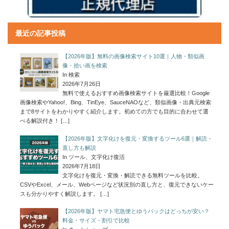
最近の記事投稿
【2026年版】無料の画像検索サイト10選｜人物・類似画
像・拾い画を検索
In 検索
2026年7月26日
無料で使えるおすすめ画像検索サイトを厳選比較！Google
画像検索やYahoo!、Bing、TinEye、SauceNAOなど、類似画像・出典元検索
まで8サイトをわかりやすく紹介します。初めての方でも目的に合わせて選
べる解説付き！
[…]
【2026年版】文字化けを復元・変換するツール6選｜解読・
直し方も解説
In ツール、文字化け復活
2026年7月18日
文字化けを復元・変換・解読できる無料ツールを比較。
CSVやExcel、メール、Webページなど状況別の直し方と、復元できないケー
スも分かりやすく解説します。
[…]
【2026年版】ヤマト宅急便とゆうパックはどっちが安い？
料金・サイズ・割引で比較