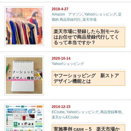
2019-4-27
Amazon アマゾン
,
Yahoo!ショッピング
,
定
期的 商品登録代行
,
楽天市場
楽天市場に登録したら別モール
はお任せで商品登録代行してく
るって本当ですか？
2020-10-14
Yahoo!ショッピング
ヤフーショッピング 新ストア
デザイン機能とは
2014-12-15
ECcube
,
Yahoo!ショッピング
,
商品登録事例
,
楽天からECcube
実施事例 case – 5 楽天市場か