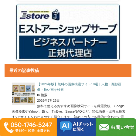
最近の記事投稿
【2026年版】無料の画像検索サイト10選｜人物・類似画
像・拾い画を検索
In 検索
2026年7月26日
無料で使えるおすすめ画像検索サイトを厳選比較！Google
画像検索やYahoo!、Bing、TinEye、SauceNAOなど、類似画像・出典元検索
まで8サイトをわかりやすく紹介します。初めての方でも目的に合わせて選
べる解説付き！
[…]