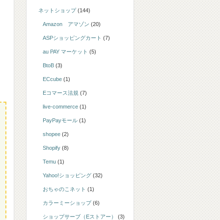
ネットショップ
(144)
Amazon アマゾン
(20)
ASPショッピングカート
(7)
au PAY マーケット
(5)
BtoB
(3)
ECcube
(1)
Eコマース法規
(7)
live-commerce
(1)
PayPayモール
(1)
shopee
(2)
Shopify
(8)
Temu
(1)
Yahoo!ショッピング
(32)
おちゃのこネット
(1)
カラーミーショップ
(6)
ショップサーブ（Eストアー）
(3)