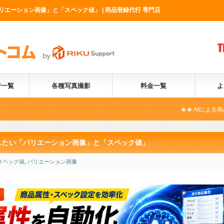
バリエーション画像」と「スペック値」 | 商品登録代行 専門店
行一覧
各種写真撮影
料金一覧
よ
★★ AIによる商品属性自動化サー
設定したい「バリエーション画像」と「スペック値」
スペック値
,
バリエーション画像