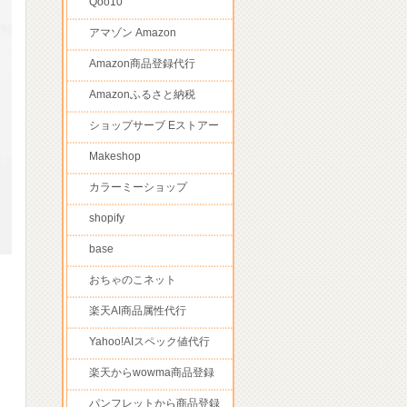
Qoo10
アマゾン Amazon
Amazon商品登録代行
Amazonふるさと納税
ショップサーブ Eストアー
Makeshop
カラーミーショップ
shopify
base
おちゃのこネット
楽天AI商品属性代行
Yahoo!AIスペック値代行
楽天からwowma商品登録
パンフレットから商品登録