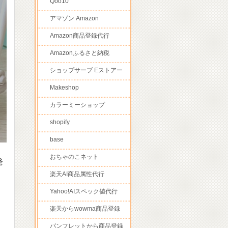
Qoo10
アマゾン Amazon
Amazon商品登録代行
Amazonふるさと納税
ショップサーブ Eストアー
Makeshop
カラーミーショップ
shopify
base
おちゃのこネット
発
楽天AI商品属性代行
Yahoo!AIスペック値代行
楽天からwowma商品登録
パンフレットから商品登録