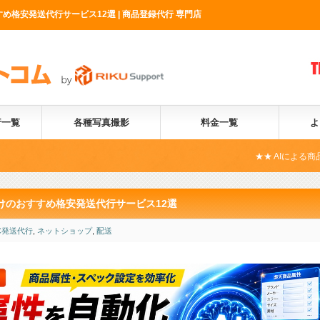
め格安発送代行サービス12選 | 商品登録代行 専門店
行一覧
各種写真撮影
料金一覧
よ
★★ AIによる商品属性自動化サービス
向けのおすすめ格安発送代行サービス12選
C発送代行
,
ネットショップ
,
配送