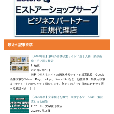
最近の記事投稿
【2026年版】無料の画像検索サイト10選｜人物・類似画
像・拾い画を検索
In 検索
2026年7月26日
無料で使えるおすすめ画像検索サイトを厳選比較！Google
画像検索やYahoo!、Bing、TinEye、SauceNAOなど、類似画像・出典元検索
まで8サイトをわかりやすく紹介します。初めての方でも目的に合わせて選
べる解説付き！
[…]
【2026年版】文字化けを復元・変換するツール6選｜解読・
直し方も解説
In ツール、文字化け復活
2026年7月18日