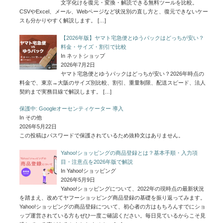
文字化けを復元・変換・解読できる無料ツールを比較。
CSVやExcel、メール、Webページなど状況別の直し方と、復元できないケー
スも分かりやすく解説します。
[…]
【2026年版】ヤマト宅急便とゆうパックはどっちが安い？
料金・サイズ・割引で比較
In ネットショップ
2026年7月2日
ヤマト宅急便とゆうパックはどっちが安い？2026年時点の
料金で、東京→大阪のサイズ別比較、割引、重量制限、配送スピード、法人
契約まで実務目線で解説します。
[…]
保護中: Googleオーセンティケーター 導入
In その他
2026年5月22日
この投稿はパスワードで保護されているため抜粋文はありません。
Yahoo!ショッピングの商品登録とは？基本手順・入力項
目・注意点を2026年版で解説
In Yahoo!ショッピング
2026年5月9日
Yahoo!ショッピングについて、2022年の現時点の最新状況
を踏まえ、改めてヤフーショッピング商品登録の基礎を振り返ってみます。
Yahoo!ショッピングの商品登録について、初心者の方はもちろんすでにショ
ップ運営されている方もぜひ一度ご確認ください。毎日見ているからこそ見