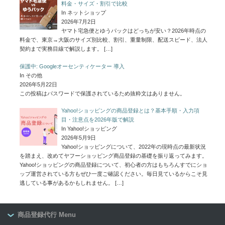
料金・サイズ・割引で比較
In ネットショップ
2026年7月2日
ヤマト宅急便とゆうパックはどっちが安い？2026年時点の
料金で、東京→大阪のサイズ別比較、割引、重量制限、配送スピード、法人
契約まで実務目線で解説します。
[…]
保護中: Googleオーセンティケーター 導入
In その他
2026年5月22日
この投稿はパスワードで保護されているため抜粋文はありません。
Yahoo!ショッピングの商品登録とは？基本手順・入力項
目・注意点を2026年版で解説
In Yahoo!ショッピング
2026年5月9日
Yahoo!ショッピングについて、2022年の現時点の最新状況
を踏まえ、改めてヤフーショッピング商品登録の基礎を振り返ってみます。
Yahoo!ショッピングの商品登録について、初心者の方はもちろんすでにショ
ップ運営されている方もぜひ一度ご確認ください。毎日見ているからこそ見
逃している事があるかもしれません。
[…]
商品登録代行 Menu