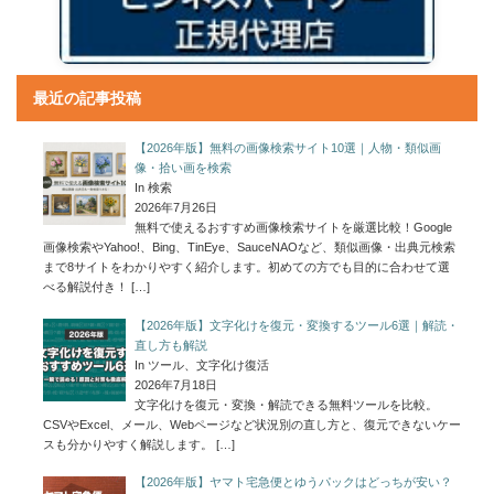
最近の記事投稿
【2026年版】無料の画像検索サイト10選｜人物・類似画
像・拾い画を検索
In 検索
2026年7月26日
無料で使えるおすすめ画像検索サイトを厳選比較！Google
画像検索やYahoo!、Bing、TinEye、SauceNAOなど、類似画像・出典元検索
まで8サイトをわかりやすく紹介します。初めての方でも目的に合わせて選
べる解説付き！
[…]
【2026年版】文字化けを復元・変換するツール6選｜解読・
直し方も解説
In ツール、文字化け復活
2026年7月18日
文字化けを復元・変換・解読できる無料ツールを比較。
CSVやExcel、メール、Webページなど状況別の直し方と、復元できないケー
スも分かりやすく解説します。
[…]
【2026年版】ヤマト宅急便とゆうパックはどっちが安い？