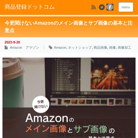
menu
今更聞けないAmazonのメイン画像とサブ画像の基本と注
意点
2023-9-20
Amazon アマゾン
Amazon
,
ネットショップ
,
商品画像
,
画像
,
画像加工