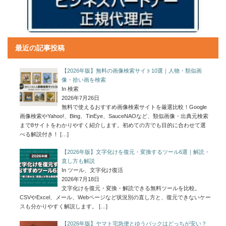
最近の記事投稿
【2026年版】無料の画像検索サイト10選｜人物・類似画
像・拾い画を検索
In 検索
2026年7月26日
無料で使えるおすすめ画像検索サイトを厳選比較！Google
画像検索やYahoo!、Bing、TinEye、SauceNAOなど、類似画像・出典元検索
まで8サイトをわかりやすく紹介します。初めての方でも目的に合わせて選
べる解説付き！
[…]
【2026年版】文字化けを復元・変換するツール6選｜解読・
直し方も解説
In ツール、文字化け復活
2026年7月18日
文字化けを復元・変換・解読できる無料ツールを比較。
CSVやExcel、メール、Webページなど状況別の直し方と、復元できないケー
スも分かりやすく解説します。
[…]
【2026年版】ヤマト宅急便とゆうパックはどっちが安い？
料金・サイズ・割引で比較
In ネットショップ