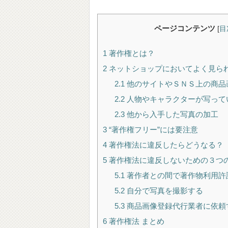
ページコンテンツ
[
目
1
著作権とは？
2
ネットショップにおいてよく見ら
2.1
他のサイトやＳＮＳ上の商品
2.2
人物やキャラクターが写って
2.3
他から入手した写真の加工
3
“著作権フリー”には要注意
4
著作権法に違反したらどうなる？
5
著作権法に違反しないための３つ
5.1
著作者との間で著作物利用許
5.2
自分で写真を撮影する
5.3
商品画像登録代行業者に依頼
6
著作権法 まとめ