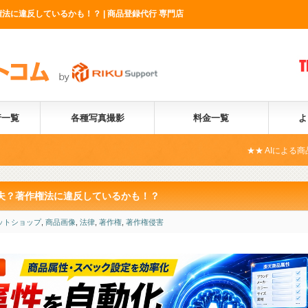
に違反しているかも！？ | 商品登録代行 専門店
行一覧
各種写真撮影
料金一覧
よ
★★ AIによる商品属性自動化サー
夫？著作権法に違反しているかも！？
ットショップ
,
商品画像
,
法律
,
著作権
,
著作権侵害