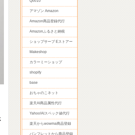
Qoo10
アマゾン Amazon
Amazon商品登録代行
Amazonふるさと納税
ショップサーブ Eストアー
Makeshop
カラーミーショップ
shopify
base
おちゃのこネット
楽天AI商品属性代行
Yahoo!AIスペック値代行
は
楽天からwowma商品登録
パンフレットから商品登録