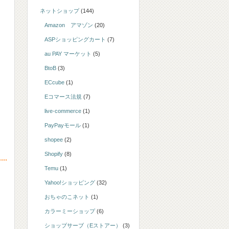
ネットショップ
(144)
Amazon アマゾン
(20)
ASPショッピングカート
(7)
au PAY マーケット
(5)
ッ
BtoB
(3)
ECcube
(1)
Eコマース法規
(7)
live-commerce
(1)
PayPayモール
(1)
shopee
(2)
Shopify
(8)
Temu
(1)
Yahoo!ショッピング
(32)
おちゃのこネット
(1)
カラーミーショップ
(6)
ショップサーブ（Eストアー）
(3)