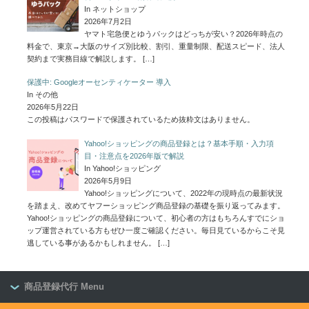
In ネットショップ
2026年7月2日
ヤマト宅急便とゆうパックはどっちが安い？2026年時点の
料金で、東京→大阪のサイズ別比較、割引、重量制限、配送スピード、法人
契約まで実務目線で解説します。
[…]
保護中: Googleオーセンティケーター 導入
In その他
2026年5月22日
この投稿はパスワードで保護されているため抜粋文はありません。
Yahoo!ショッピングの商品登録とは？基本手順・入力項
目・注意点を2026年版で解説
In Yahoo!ショッピング
2026年5月9日
Yahoo!ショッピングについて、2022年の現時点の最新状況
を踏まえ、改めてヤフーショッピング商品登録の基礎を振り返ってみます。
Yahoo!ショッピングの商品登録について、初心者の方はもちろんすでにショ
ップ運営されている方もぜひ一度ご確認ください。毎日見ているからこそ見
逃している事があるかもしれません。
[…]
商品登録代行 Menu