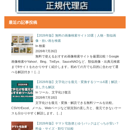
最近の記事投稿
【2026年版】無料の画像検索サイト10選｜人物・類似画
像・拾い画を検索
In 検索
2026年7月26日
無料で使えるおすすめ画像検索サイトを厳選比較！Google
画像検索やYahoo!、Bing、TinEye、SauceNAOなど、類似画像・出典元検索
まで8サイトをわかりやすく紹介します。初めての方でも目的に合わせて選
べる解説付き！
[…]
【2026年版】文字化けを復元・変換するツール6選｜解読・
直し方も解説
In ツール、文字化け復活
2026年7月18日
文字化けを復元・変換・解読できる無料ツールを比較。
CSVやExcel、メール、Webページなど状況別の直し方と、復元できないケー
スも分かりやすく解説します。
[…]
【2026年版】ヤマト宅急便とゆうパックはどっちが安い？
料金・サイズ・割引で比較