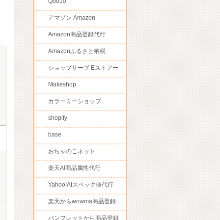
Qoo10
アマゾン Amazon
Amazon商品登録代行
Amazonふるさと納税
ショップサーブ Eストアー
Makeshop
カラーミーショップ
shopify
base
おちゃのこネット
楽天AI商品属性代行
Yahoo!AIスペック値代行
楽天からwowma商品登録
パンフレットから商品登録