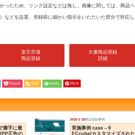
かったため、リンク設定などは無し。画像に関しては、商品ペ
）などを設置、登録前に細かい指示をいただいた部分で対応し
楽天市場
大量商品登録
商品登録
詳細
Pocket
RSS
feedly
Pin it
2016-1-18
商品登録事例
で勝手に最
実施事例 case – 9
RPP広告の
ECcube(カスタマイズされた