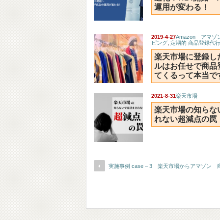
運用が変わる！
2019-4-27
Amazon アマゾ
ピング
,
定期的 商品登録代
楽天市場に登録し
ルはお任せで商品
てくるって本当で
2021-8-31
楽天市場
楽天市場の知らな
れない超減点の罠
実施事例 case – 3 楽天市場からアマゾン