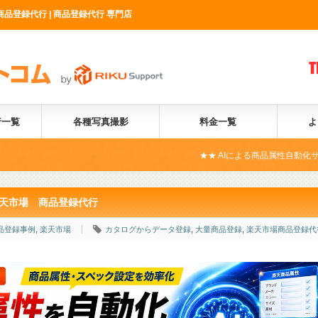
商品登録代行 | 商品登録代行 専門店
行一覧
各種写真撮影
料金一覧
よ
★★ AIによる商品属性自動化サービス開始 ★★
ら楽天市場 商品登録代行
品登録事例
,
楽天市場
カタログからデータ登録
,
大量商品登録
,
楽天市場商品登録代