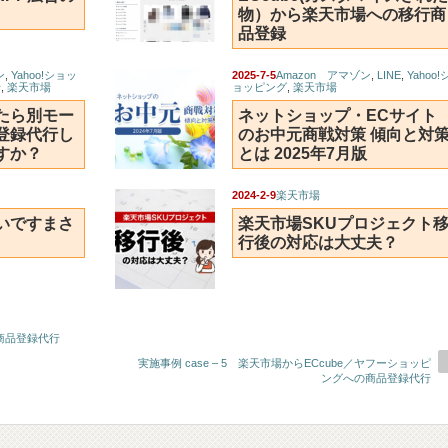
物）から楽天市場への移行商
品登録
ン
,
Yahoo!ショッ
2025-7-5
Amazon アマゾン
,
LINE
,
Yahoo!
行
,
楽天市場
ョッピング
,
楽天市場
たら別モー
ネットショップ・ECサイト
登録代行し
のお中元商戦対策 傾向と対
すか？
とは 2025年7月版
2024-2-9
楽天市場
いですまさ
楽天市場SKUプロジェクト
行後の対応は大丈夫？
 商品登録代行
実施事例 case – 5 楽天市場からECcube／ヤフーショッピ
ングへの商品登録代行