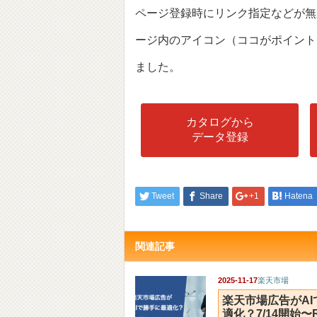
ページ登録時にリンク指定などが無
ージ内のアイコン（ココがポイント
ました。
カタログから
データ登録
Tweet
Share
+1
Hatena
関連記事
2025-11-17
楽天市場
楽天市場広告がAI
適化？7/14開始〜