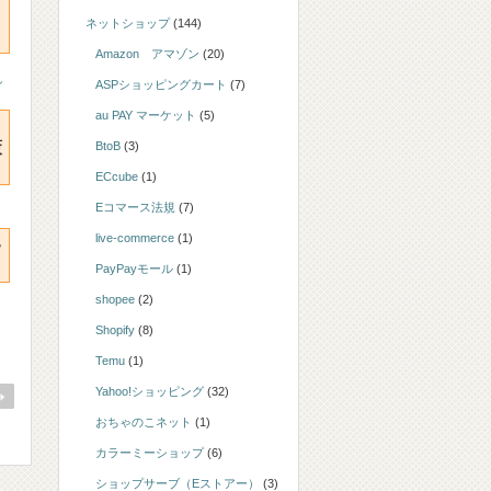
ネットショップ
(144)
Amazon アマゾン
(20)
シ
ASPショッピングカート
(7)
au PAY マーケット
(5)
策
BtoB
(3)
ECcube
(1)
Eコマース法規
(7)
live-commerce
(1)
移
PayPayモール
(1)
shopee
(2)
Shopify
(8)
Temu
(1)
Yahoo!ショッピング
(32)
おちゃのこネット
(1)
カラーミーショップ
(6)
ショップサーブ（Eストアー）
(3)