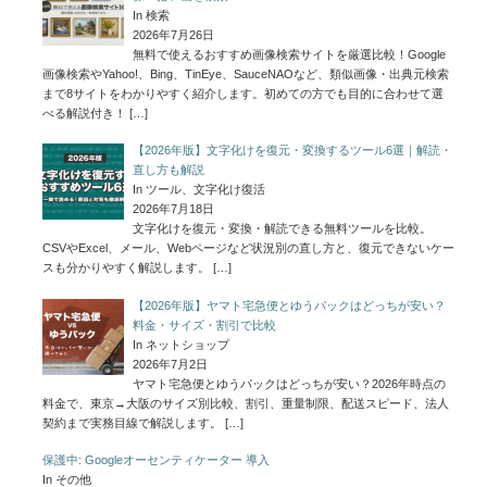
In 検索
2026年7月26日
無料で使えるおすすめ画像検索サイトを厳選比較！Google
画像検索やYahoo!、Bing、TinEye、SauceNAOなど、類似画像・出典元検索
まで8サイトをわかりやすく紹介します。初めての方でも目的に合わせて選
べる解説付き！
[…]
【2026年版】文字化けを復元・変換するツール6選｜解読・
直し方も解説
In ツール、文字化け復活
2026年7月18日
文字化けを復元・変換・解読できる無料ツールを比較。
CSVやExcel、メール、Webページなど状況別の直し方と、復元できないケー
スも分かりやすく解説します。
[…]
【2026年版】ヤマト宅急便とゆうパックはどっちが安い？
料金・サイズ・割引で比較
In ネットショップ
2026年7月2日
ヤマト宅急便とゆうパックはどっちが安い？2026年時点の
料金で、東京→大阪のサイズ別比較、割引、重量制限、配送スピード、法人
契約まで実務目線で解説します。
[…]
保護中: Googleオーセンティケーター 導入
In その他