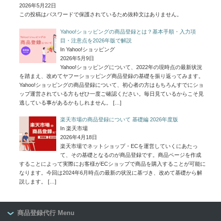
2026年5月22日
この投稿はパスワードで保護されているため抜粋文はありません。
Yahoo!ショッピングの商品登録とは？基本手順・入力項
目・注意点を2026年版で解説
In Yahoo!ショッピング
2026年5月9日
Yahoo!ショッピングについて、2022年の現時点の最新状況
を踏まえ、改めてヤフーショッピング商品登録の基礎を振り返ってみます。
Yahoo!ショッピングの商品登録について、初心者の方はもちろんすでにショ
ップ運営されている方もぜひ一度ご確認ください。毎日見ているからこそ見
逃している事があるかもしれません。
[…]
楽天市場の商品登録について 基礎編 2026年度版
In 楽天市場
2026年4月18日
楽天市場でネットショップ・ECを運営していくにあたっ
て、その基礎となるのが商品登録です。商品ページを作成
することによって実際にお客様がECショップで商品を購入することが可能に
なります。今回は2024年6月時点の最新の状況に基づき、改めて基礎から解
説します。
[…]
商品登録代行 Menu