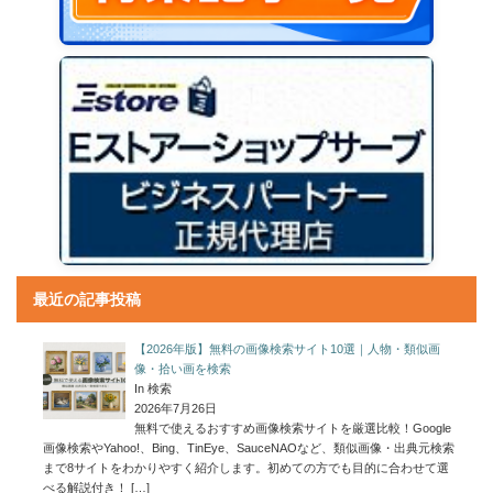
最近の記事投稿
【2026年版】無料の画像検索サイト10選｜人物・類似画
像・拾い画を検索
In 検索
2026年7月26日
無料で使えるおすすめ画像検索サイトを厳選比較！Google
画像検索やYahoo!、Bing、TinEye、SauceNAOなど、類似画像・出典元検索
まで8サイトをわかりやすく紹介します。初めての方でも目的に合わせて選
べる解説付き！
[…]