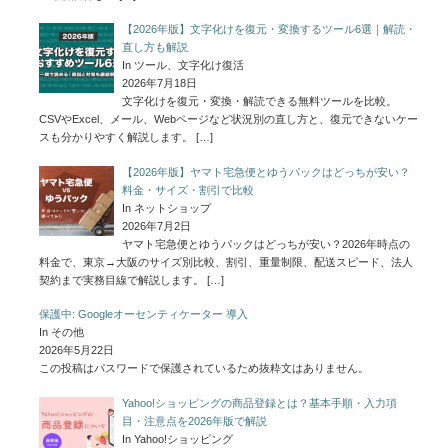
【2026年版】文字化けを復元・変換するツール6選｜解読・
直し方も解説
In ツール、文字化け復活
2026年7月18日
文字化けを復元・変換・解読できる無料ツールを比較。
CSVやExcel、メール、Webページなど状況別の直し方と、復元できないケー
スも分かりやすく解説します。
[…]
【2026年版】ヤマト宅急便とゆうパックはどっちが安い？
料金・サイズ・割引で比較
In ネットショップ
2026年7月2日
ヤマト宅急便とゆうパックはどっちが安い？2026年時点の
料金で、東京→大阪のサイズ別比較、割引、重量制限、配送スピード、法人
契約まで実務目線で解説します。
[…]
保護中: Googleオーセンティケーター 導入
In その他
2026年5月22日
この投稿はパスワードで保護されているため抜粋文はありません。
Yahoo!ショッピングの商品登録とは？基本手順・入力項
目・注意点を2026年版で解説
In Yahoo!ショッピング