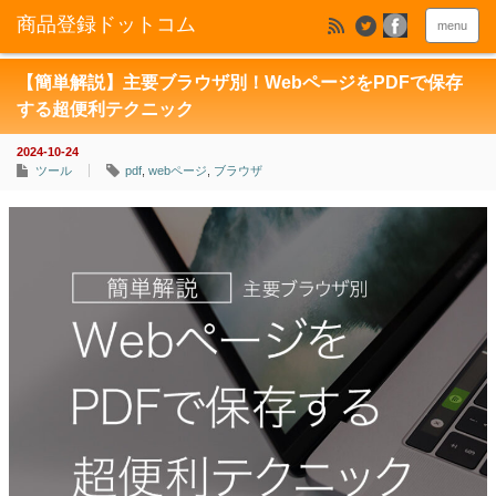
menu
【簡単解説】主要ブラウザ別！WebページをPDFで保存
する超便利テクニック
2024-10-24
ツール
pdf
,
webページ
,
ブラウザ