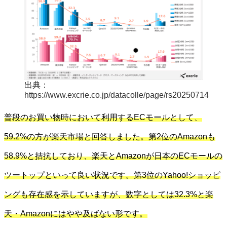
出典：
https://www.excrie.co.jp/datacolle/page/rs20250714
普段のお買い物時において利用するECモールとして、
59.2%の方が楽天市場と回答しました。第2位のAmazonも
58.9%と拮抗しており、楽天とAmazonが日本のECモールの
ツートップといって良い状況です。第3位のYahoo!ショッピ
ングも存在感を示していますが、数字としては32.3%と楽
天・Amazonにはやや及ばない形です。