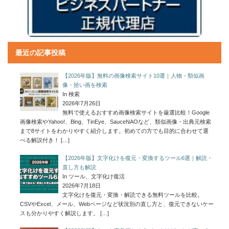
最近の記事投稿
【2026年版】無料の画像検索サイト10選｜人物・類似画
像・拾い画を検索
In 検索
2026年7月26日
無料で使えるおすすめ画像検索サイトを厳選比較！Google
画像検索やYahoo!、Bing、TinEye、SauceNAOなど、類似画像・出典元検索
まで8サイトをわかりやすく紹介します。初めての方でも目的に合わせて選
べる解説付き！
[…]
【2026年版】文字化けを復元・変換するツール6選｜解読・
直し方も解説
In ツール、文字化け復活
2026年7月18日
文字化けを復元・変換・解読できる無料ツールを比較。
CSVやExcel、メール、Webページなど状況別の直し方と、復元できないケー
スも分かりやすく解説します。
[…]