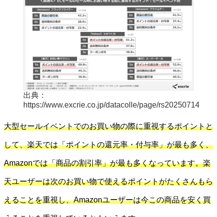
出典：
https://www.excrie.co.jp/datacolle/page/rs20250714
大型セールイベントでのお買い物の際に重視するポイントと
して、楽天では「ポイントの還元率・付与率」が最も多く、
Amazonでは「商品の割引率」が最も多くなっています。楽
天ユーザーは次のお買い物で使えるポイントがたくさんもら
えることを重視し、Amazonユーザーは今この商品を安く買