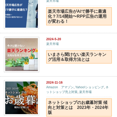
楽天市場
楽天市場広告がAIで勝手に最適
化？7/14開始〜RPP広告の運用
が変わる！
2024-5-20
楽天市場
いまさら聞けない楽天ランキン
グ活用＆取得方法とは
2024-11-16
Amazon アマゾン
,
Yahoo!ショッピング
,
ネ
ットショップ売上対策
,
楽天市場
ネットショップのお歳暮対策 傾
向と対策とは 2023年・2024年
版