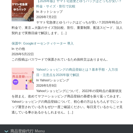
【2026年版】ヤマト宅急便とゆうパックはどっちが安い？
料金・サイズ・割引で比較
In ネットショップ
2026年7月2日
ヤマト宅急便とゆうパックはどっちが安い？2026年時点の
料金で、東京→大阪のサイズ別比較、割引、重量制限、配送スピード、法人
契約まで実務目線で解説します。
[…]
保護中: Googleオーセンティケーター 導入
In その他
2026年5月22日
この投稿はパスワードで保護されているため抜粋文はありません。
Yahoo!ショッピングの商品登録とは？基本手順・入力項
目・注意点を2026年版で解説
In Yahoo!ショッピング
2026年5月9日
Yahoo!ショッピングについて、2022年の現時点の最新状況
を踏まえ、改めてヤフーショッピング商品登録の基礎を振り返ってみます。
Yahoo!ショッピングの商品登録について、初心者の方はもちろんすでにショ
ップ運営されている方もぜひ一度ご確認ください。毎日見ているからこそ見
逃している事があるかもしれません。
[…]
商品登録代行 Menu