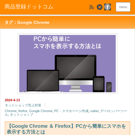
menu
タグ：Google Chrome
2024-4-13
ネットショップ売上対策
Chrome
,
firefox
,
Google Chrome
,
PC・スマホページ作成
,
safari
,
デベロッパーツー
ル
,
ネットショップ
【Google Chrome ＆ Firefox】PCから簡単にスマホを
表示する方法とは