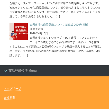
を踏まえ、改めてヤフーショッピング商品登録の基礎を振り返ってみます。
Yahoo!ショッピングの商品登録について、初心者の方はもちろんすでにショ
ップ運営されている方もぜひ一度ご確認ください。毎日見ているからこそ見
逃している事があるかもしれません。
[…]
楽天市場の商品登録について 基礎編 2026年度版
In 楽天市場
2026年4月18日
楽天市場でネットショップ・ECを運営していくにあたっ
て、その基礎となるのが商品登録です。商品ページを作成
することによって実際にお客様がECショップで商品を購入することが可能に
なります。今回は2024年6月時点の最新の状況に基づき、改めて基礎から解
説します。
[…]
商品登録代行 Menu
トップページ
会社概要