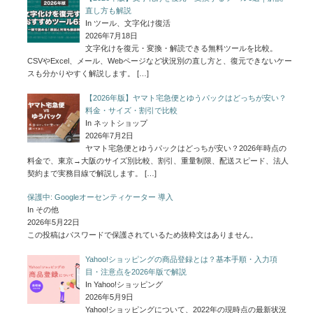
直し方も解説
In ツール、文字化け復活
2026年7月18日
文字化けを復元・変換・解読できる無料ツールを比較。
CSVやExcel、メール、Webページなど状況別の直し方と、復元できないケー
スも分かりやすく解説します。
[…]
【2026年版】ヤマト宅急便とゆうパックはどっちが安い？
料金・サイズ・割引で比較
In ネットショップ
2026年7月2日
ヤマト宅急便とゆうパックはどっちが安い？2026年時点の
料金で、東京→大阪のサイズ別比較、割引、重量制限、配送スピード、法人
契約まで実務目線で解説します。
[…]
保護中: Googleオーセンティケーター 導入
In その他
2026年5月22日
この投稿はパスワードで保護されているため抜粋文はありません。
Yahoo!ショッピングの商品登録とは？基本手順・入力項
目・注意点を2026年版で解説
In Yahoo!ショッピング
2026年5月9日
Yahoo!ショッピングについて、2022年の現時点の最新状況