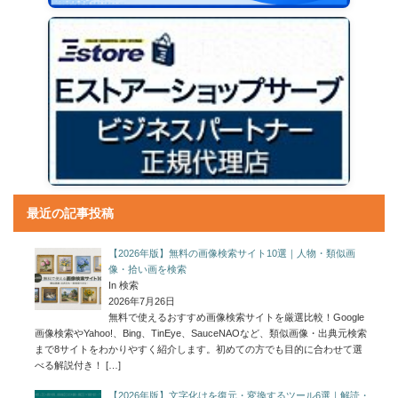
最近の記事投稿
【2026年版】無料の画像検索サイト10選｜人物・類似画
像・拾い画を検索
In 検索
2026年7月26日
無料で使えるおすすめ画像検索サイトを厳選比較！Google
画像検索やYahoo!、Bing、TinEye、SauceNAOなど、類似画像・出典元検索
まで8サイトをわかりやすく紹介します。初めての方でも目的に合わせて選
べる解説付き！
[…]
【2026年版】文字化けを復元・変換するツール6選｜解読・