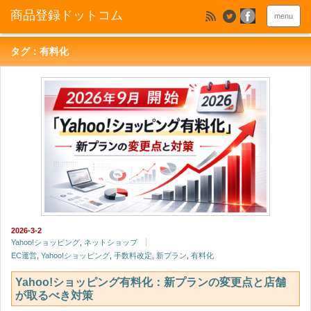
menu
タグ：有料化
2026-3-2
Yahoo!ショッピング
,
ネットショップ
EC運営
,
Yahoo!ショッピング
,
手数料改定
,
新プラン
,
有料化
Yahoo!ショッピング有料化：新プランの変更点と店舗
が取るべき対策