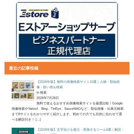
最近の記事投稿
【2026年版】無料の画像検索サイト10選｜人物・類似画
像・拾い画を検索
In 検索
2026年7月26日
無料で使えるおすすめ画像検索サイトを厳選比較！Google
画像検索やYahoo!、Bing、TinEye、SauceNAOなど、類似画像・出典元検索
まで8サイトをわかりやすく紹介します。初めての方でも目的に合わせて選
べる解説付き！
[…]
【2026年版】文字化けを復元・変換するツール6選｜解読・