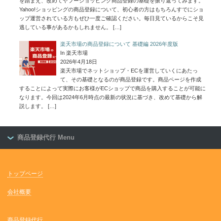
を踏まえ、改めてヤフーショッピング商品登録の基礎を振り返ってみます。
Yahoo!ショッピングの商品登録について、初心者の方はもちろんすでにショ
ップ運営されている方もぜひ一度ご確認ください。毎日見ているからこそ見
逃している事があるかもしれません。
[…]
楽天市場の商品登録について 基礎編 2026年度版
In 楽天市場
2026年4月18日
楽天市場でネットショップ・ECを運営していくにあたっ
て、その基礎となるのが商品登録です。商品ページを作成
することによって実際にお客様がECショップで商品を購入することが可能に
なります。今回は2024年6月時点の最新の状況に基づき、改めて基礎から解
説します。
[…]
商品登録代行 Menu
トップページ
会社概要
商品登録代行