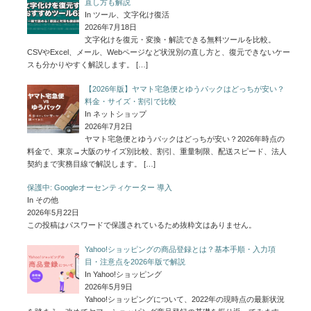
直し方も解説
In ツール、文字化け復活
2026年7月18日
文字化けを復元・変換・解読できる無料ツールを比較。
CSVやExcel、メール、Webページなど状況別の直し方と、復元できないケー
スも分かりやすく解説します。
[…]
【2026年版】ヤマト宅急便とゆうパックはどっちが安い？
料金・サイズ・割引で比較
In ネットショップ
2026年7月2日
ヤマト宅急便とゆうパックはどっちが安い？2026年時点の
料金で、東京→大阪のサイズ別比較、割引、重量制限、配送スピード、法人
契約まで実務目線で解説します。
[…]
保護中: Googleオーセンティケーター 導入
In その他
2026年5月22日
この投稿はパスワードで保護されているため抜粋文はありません。
Yahoo!ショッピングの商品登録とは？基本手順・入力項
目・注意点を2026年版で解説
In Yahoo!ショッピング
2026年5月9日
Yahoo!ショッピングについて、2022年の現時点の最新状況