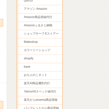
Qoo10
アマゾン Amazon
Amazon商品登録代行
Amazonふるさと納税
ショップサーブ Eストアー
Makeshop
カラーミーショップ
shopify
base
おちゃのこネット
楽天AI商品属性代行
Yahoo!AIスペック値代行
楽天からwowma商品登録
パンフレットから商品登録