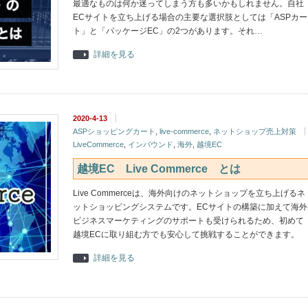
最適なものは何か迷ってしまう方も多いかもしれません。自社
ECサイトを立ち上げる場合の主要な選択肢としては「ASPカー
ト」と「パッケージEC」の2つがあります。それ…
詳細を見る
2020-4-13
ASPショッピングカート
,
live-commerce
,
ネットショップ売上対策
LiveCommerce
,
インバウンド
,
海外
,
越境EC
越境EC Live Commerce とは
Live Commerceは、海外向けのネットショップを立ち上げるネ
ットショッピングシステムです。ECサイトの構築に加えて海外
ビジネスマーケティングのサポートも受けられるため、初めて
越境ECに取り組む方でも安心して挑戦することができます。
詳細を見る