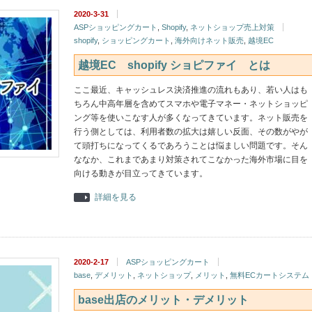
2020-3-31
ASPショッピングカート
,
Shopify
,
ネットショップ売上対策
shopify
,
ショッピングカート
,
海外向けネット販売
,
越境EC
越境EC shopify ショピファイ とは
ここ最近、キャッシュレス決済推進の流れもあり、若い人はも
ちろん中高年層を含めてスマホや電子マネー・ネットショッピ
ング等を使いこなす人が多くなってきています。ネット販売を
行う側としては、利用者数の拡大は嬉しい反面、その数がやが
て頭打ちになってくるであろうことは悩ましい問題です。そん
ななか、これまであまり対策されてこなかった海外市場に目を
向ける動きが目立ってきています。
詳細を見る
2020-2-17
ASPショッピングカート
base
,
デメリット
,
ネットショップ
,
メリット
,
無料ECカートシステム
base出店のメリット・デメリット