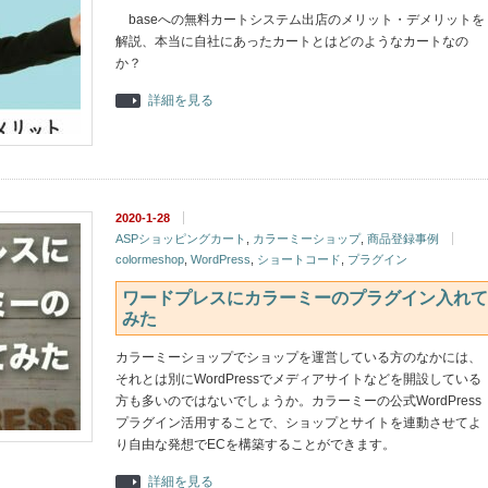
baseへの無料カートシステム出店のメリット・デメリットを
解説、本当に自社にあったカートとはどのようなカートなの
か？
詳細を見る
2020-1-28
ASPショッピングカート
,
カラーミーショップ
,
商品登録事例
colormeshop
,
WordPress
,
ショートコード
,
プラグイン
ワードプレスにカラーミーのプラグイン入れて
みた
カラーミーショップでショップを運営している方のなかには、
それとは別にWordPressでメディアサイトなどを開設している
方も多いのではないでしょうか。カラーミーの公式WordPress
プラグイン活用することで、ショップとサイトを連動させてよ
り自由な発想でECを構築することができます。
詳細を見る