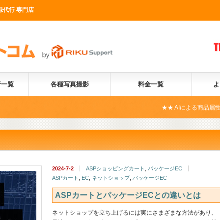
録代行 専門店
行一覧
各種写真撮影
料金一覧
よ
★★ AIによる商品属性自動化サービス
2024-7-2
ASPショッピングカート
,
パッケージEC
ASPカート
,
EC
,
ネットショップ
,
パッケージEC
ASPカートとパッケージECとの違いとは
ネットショップを立ち上げるには実にさまざまな方法があり、