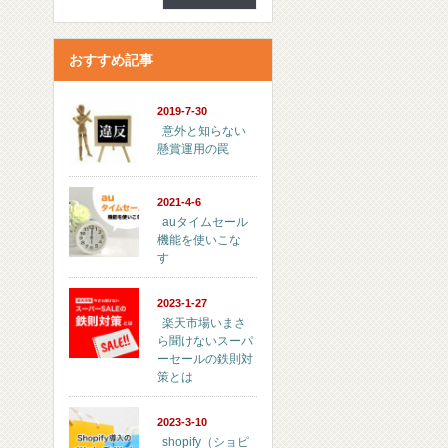
おすすめ記事
2019-7-30
意外と知らない
懸賞運用の罠
2021-4-6
auタイムセール
機能を使いこな
す
2023-1-27
楽天市場いまさ
ら聞けないスーパ
ーセールの鉄則対
策とは
2023-3-10
shopify（ショピ