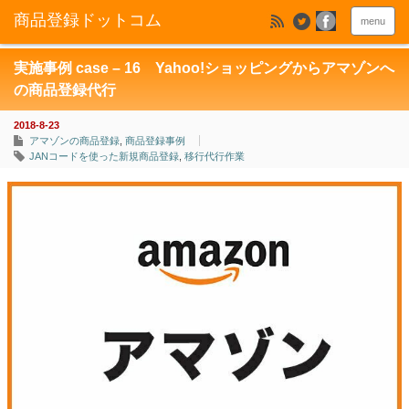
menu
実施事例 case – 16 Yahoo!ショッピングからアマゾンへ
の商品登録代行
2018-8-23
アマゾンの商品登録
,
商品登録事例
JANコードを使った新規商品登録
,
移行代行作業