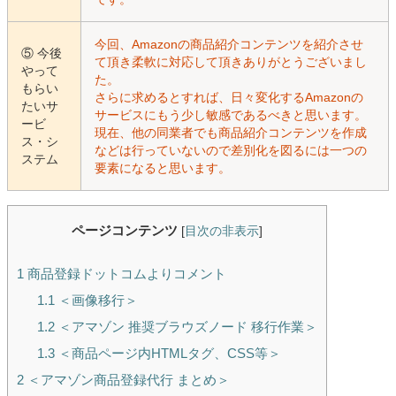
今回、Amazonの商品紹介コンテンツを紹介させ
⑤ 今後
て頂き柔軟に対応して頂きありがとうございまし
やって
た。
もらい
さらに求めるとすれば、日々変化するAmazonの
たいサ
サービスにもう少し敏感であるべきと思います。
ービ
現在、他の同業者でも商品紹介コンテンツを作成
ス・シ
などは行っていないので差別化を図るには一つの
ステム
要素になると思います。
ページコンテンツ
[
目次の非表示
]
1
商品登録ドットコムよりコメント
1.1
＜画像移行＞
1.2
＜アマゾン 推奨ブラウズノード 移行作業＞
1.3
＜商品ページ内HTMLタグ、CSS等＞
2
＜アマゾン商品登録代行 まとめ＞