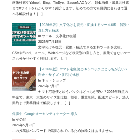
画像検索やYahoo!、Bing、TinEye、SauceNAOなど、類似画像・出典元検索
まで8サイトをわかりやすく紹介します。初めての方でも目的に合わせて選
べる解説付き！
[…]
【2026年版】文字化けを復元・変換するツール6選｜解読・
直し方も解説
In ツール、文字化け復活
2026年7月18日
文字化けを復元・変換・解読できる無料ツールを比較。
CSVやExcel、メール、Webページなど状況別の直し方と、復元できないケー
スも分かりやすく解説します。
[…]
【2026年版】ヤマト宅急便とゆうパックはどっちが安い？
料金・サイズ・割引で比較
In ネットショップ
2026年7月2日
ヤマト宅急便とゆうパックはどっちが安い？2026年時点の
料金で、東京→大阪のサイズ別比較、割引、重量制限、配送スピード、法人
契約まで実務目線で解説します。
[…]
保護中: Googleオーセンティケーター 導入
In その他
2026年5月22日
この投稿はパスワードで保護されているため抜粋文はありません。