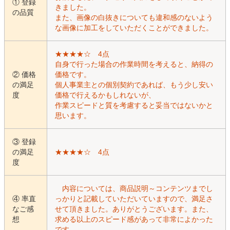
① 登録
きました。
の品質
また、画像の白抜きについても違和感のないよう
な画像に加工をしていただくことができました。
★★★★☆ 4点
自身で行った場合の作業時間を考えると、納得の
② 価格
価格です。
の満足
個人事業主との個別契約であれば、もう少し安い
度
価格で行えるかもしれないが、
作業スピードと質を考慮すると妥当ではないかと
思います。
③ 登録
の満足
★★★★☆ 4点
度
内容については、商品説明～コンテンツまでし
④ 率直
っかりと記載していただいていますので、満足さ
なご感
せて頂きました。ありがとうございます。また、
想
求める以上のスピード感があって非常によかった
です。