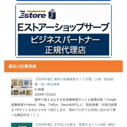
最近の記事投稿
【2026年版】無料の画像検索サイト10選｜人物・類似画
像・拾い画を検索
In 検索
2026年7月26日
無料で使えるおすすめ画像検索サイトを厳選比較！Google
画像検索やYahoo!、Bing、TinEye、SauceNAOなど、類似画像・出典元検索
まで8サイトをわかりやすく紹介します。初めての方でも目的に合わせて選
べる解説付き！
[…]
【2026年版】文字化けを復元・変換するツール6選｜解読・