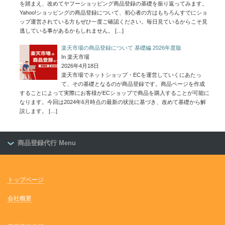
を踏まえ、改めてヤフーショッピング商品登録の基礎を振り返ってみます。
Yahoo!ショッピングの商品登録について、初心者の方はもちろんすでにショ
ップ運営されている方もぜひ一度ご確認ください。毎日見ているからこそ見
逃している事があるかもしれません。
[…]
楽天市場の商品登録について 基礎編 2026年度版
In 楽天市場
2026年4月18日
楽天市場でネットショップ・ECを運営していくにあたっ
て、その基礎となるのが商品登録です。商品ページを作成
することによって実際にお客様がECショップで商品を購入することが可能に
なります。今回は2024年6月時点の最新の状況に基づき、改めて基礎から解
説します。
[…]
商品登録代行 Menu
トップページ
会社概要