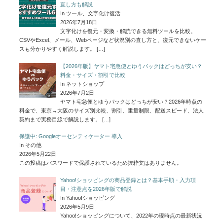
直し方も解説
In ツール、文字化け復活
2026年7月18日
文字化けを復元・変換・解読できる無料ツールを比較。
CSVやExcel、メール、Webページなど状況別の直し方と、復元できないケー
スも分かりやすく解説します。
[…]
【2026年版】ヤマト宅急便とゆうパックはどっちが安い？
料金・サイズ・割引で比較
In ネットショップ
2026年7月2日
ヤマト宅急便とゆうパックはどっちが安い？2026年時点の
料金で、東京→大阪のサイズ別比較、割引、重量制限、配送スピード、法人
契約まで実務目線で解説します。
[…]
保護中: Googleオーセンティケーター 導入
In その他
2026年5月22日
この投稿はパスワードで保護されているため抜粋文はありません。
Yahoo!ショッピングの商品登録とは？基本手順・入力項
目・注意点を2026年版で解説
In Yahoo!ショッピング
2026年5月9日
Yahoo!ショッピングについて、2022年の現時点の最新状況