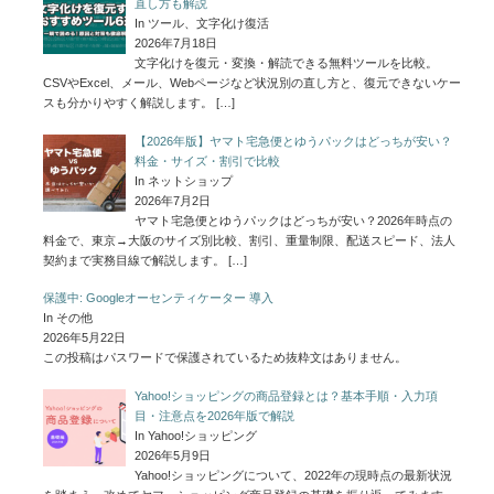
直し方も解説
In ツール、文字化け復活
2026年7月18日
文字化けを復元・変換・解読できる無料ツールを比較。
CSVやExcel、メール、Webページなど状況別の直し方と、復元できないケー
スも分かりやすく解説します。
[…]
【2026年版】ヤマト宅急便とゆうパックはどっちが安い？
料金・サイズ・割引で比較
In ネットショップ
2026年7月2日
ヤマト宅急便とゆうパックはどっちが安い？2026年時点の
料金で、東京→大阪のサイズ別比較、割引、重量制限、配送スピード、法人
契約まで実務目線で解説します。
[…]
保護中: Googleオーセンティケーター 導入
In その他
2026年5月22日
この投稿はパスワードで保護されているため抜粋文はありません。
Yahoo!ショッピングの商品登録とは？基本手順・入力項
目・注意点を2026年版で解説
In Yahoo!ショッピング
2026年5月9日
Yahoo!ショッピングについて、2022年の現時点の最新状況