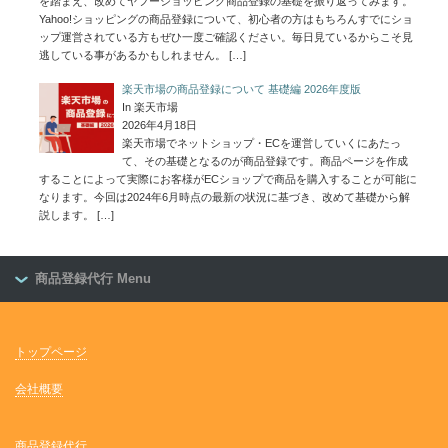
を踏まえ、改めてヤフーショッピング商品登録の基礎を振り返ってみます。
Yahoo!ショッピングの商品登録について、初心者の方はもちろんすでにショ
ップ運営されている方もぜひ一度ご確認ください。毎日見ているからこそ見
逃している事があるかもしれません。
[…]
楽天市場の商品登録について 基礎編 2026年度版
In 楽天市場
2026年4月18日
楽天市場でネットショップ・ECを運営していくにあたっ
て、その基礎となるのが商品登録です。商品ページを作成
することによって実際にお客様がECショップで商品を購入することが可能に
なります。今回は2024年6月時点の最新の状況に基づき、改めて基礎から解
説します。
[…]
商品登録代行 Menu
トップページ
会社概要
商品登録代行