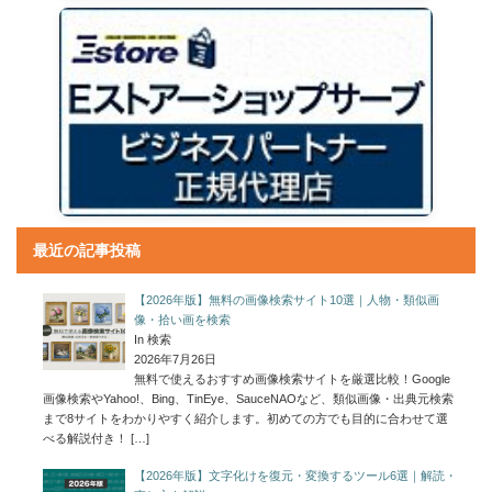
最近の記事投稿
【2026年版】無料の画像検索サイト10選｜人物・類似画
像・拾い画を検索
In 検索
2026年7月26日
無料で使えるおすすめ画像検索サイトを厳選比較！Google
画像検索やYahoo!、Bing、TinEye、SauceNAOなど、類似画像・出典元検索
まで8サイトをわかりやすく紹介します。初めての方でも目的に合わせて選
べる解説付き！
[…]
【2026年版】文字化けを復元・変換するツール6選｜解読・