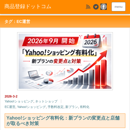
menu
タグ：EC運営
2026-3-2
Yahoo!ショッピング
,
ネットショップ
EC運営
,
Yahoo!ショッピング
,
手数料改定
,
新プラン
,
有料化
Yahoo!ショッピング有料化：新プランの変更点と店舗
が取るべき対策