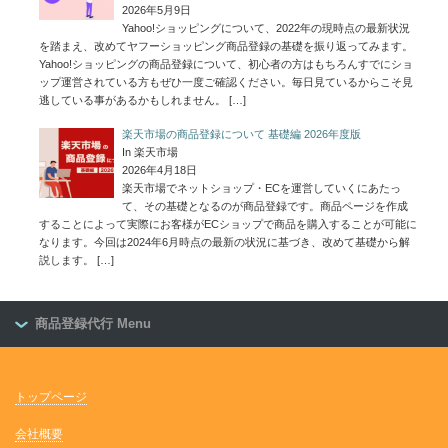
2026年5月9日
Yahoo!ショッピングについて、2022年の現時点の最新状況
を踏まえ、改めてヤフーショッピング商品登録の基礎を振り返ってみます。
Yahoo!ショッピングの商品登録について、初心者の方はもちろんすでにショ
ップ運営されている方もぜひ一度ご確認ください。毎日見ているからこそ見
逃している事があるかもしれません。
[…]
楽天市場の商品登録について 基礎編 2026年度版
In 楽天市場
2026年4月18日
楽天市場でネットショップ・ECを運営していくにあたっ
て、その基礎となるのが商品登録です。商品ページを作成
することによって実際にお客様がECショップで商品を購入することが可能に
なります。今回は2024年6月時点の最新の状況に基づき、改めて基礎から解
説します。
[…]
商品登録代行 Menu
トップページ
会社概要