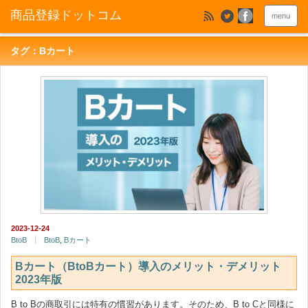
menu
タグ：Bカート
2023-12-24
BtoB
BtoB
,
Bカート
Bカート（BtoBカート）導入のメリット・デメリット
2023年版
B to Bの商取引には特有の慣習があります。そのため、B to Cと同様に