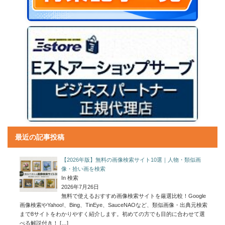
最近の記事投稿
【2026年版】無料の画像検索サイト10選｜人物・類似画
像・拾い画を検索
In 検索
2026年7月26日
無料で使えるおすすめ画像検索サイトを厳選比較！Google
画像検索やYahoo!、Bing、TinEye、SauceNAOなど、類似画像・出典元検索
まで8サイトをわかりやすく紹介します。初めての方でも目的に合わせて選
べる解説付き！
[…]