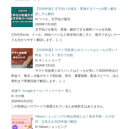
【2026年版】文字化けを復元・変換するツール6選｜解読・
直し方も解説
In ツール、文字化け復活
2026年7月18日
文字化けを復元・変換・解読できる無料ツールを比較。
CSVやExcel、メール、Webページなど状況別の直し方と、復元できないケー
スも分かりやすく解説します。
[…]
【2026年版】ヤマト宅急便とゆうパックはどっちが安い？
料金・サイズ・割引で比較
In ネットショップ
2026年7月2日
ヤマト宅急便とゆうパックはどっちが安い？2026年時点の
料金で、東京→大阪のサイズ別比較、割引、重量制限、配送スピード、法人
契約まで実務目線で解説します。
[…]
保護中: Googleオーセンティケーター 導入
In その他
2026年5月22日
この投稿はパスワードで保護されているため抜粋文はありません。
Yahoo!ショッピングの商品登録とは？基本手順・入力項
目・注意点を2026年版で解説
In Yahoo!ショッピング