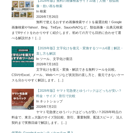
【2026年版】無料の画像検索サイト10選｜人物・類似画
像・拾い画を検索
In 検索
2026年7月26日
無料で使えるおすすめ画像検索サイトを厳選比較！Google
画像検索やYahoo!、Bing、TinEye、SauceNAOなど、類似画像・出典元検索
まで8サイトをわかりやすく紹介します。初めての方でも目的に合わせて選
べる解説付き！
[…]
【2026年版】文字化けを復元・変換するツール6選｜解読・
直し方も解説
In ツール、文字化け復活
2026年7月18日
文字化けを復元・変換・解読できる無料ツールを比較。
CSVやExcel、メール、Webページなど状況別の直し方と、復元できないケー
スも分かりやすく解説します。
[…]
【2026年版】ヤマト宅急便とゆうパックはどっちが安い？
料金・サイズ・割引で比較
In ネットショップ
2026年7月2日
ヤマト宅急便とゆうパックはどっちが安い？2026年時点の
料金で、東京→大阪のサイズ別比較、割引、重量制限、配送スピード、法人
契約まで実務目線で解説します。
[…]
保護中: Googleオーセンティケーター 導入