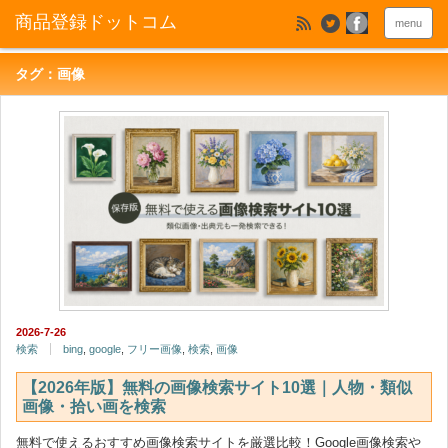
menu
タグ：画像
2026-7-26
検索
bing
,
google
,
フリー画像
,
検索
,
画像
【2026年版】無料の画像検索サイト10選｜人物・類似
画像・拾い画を検索
無料で使えるおすすめ画像検索サイトを厳選比較！Google画像検索や