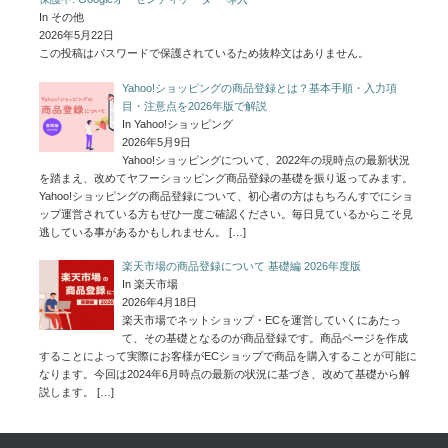
In その他
2026年5月22日
この投稿はパスワードで保護されているため抜粋文はありません。
Yahoo!ショッピングの商品登録とは？基本手順・入力項
目・注意点を2026年版で解説
In Yahoo!ショッピング
2026年5月9日
Yahoo!ショッピングについて、2022年の現時点の最新状況
を踏まえ、改めてヤフーショッピング商品登録の基礎を振り返ってみます。
Yahoo!ショッピングの商品登録について、初心者の方はもちろんすでにショ
ップ運営されている方もぜひ一度ご確認ください。毎日見ているからこそ見
逃している事があるかもしれません。
[…]
楽天市場の商品登録について 基礎編 2026年度版
In 楽天市場
2026年4月18日
楽天市場でネットショップ・ECを運営していくにあたっ
て、その基礎となるのが商品登録です。商品ページを作成
することによって実際にお客様がECショップで商品を購入することが可能に
なります。今回は2024年6月時点の最新の状況に基づき、改めて基礎から解
説します。
[…]