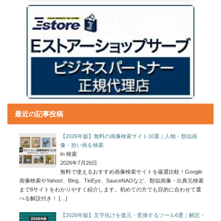
最近の記事投稿
【2026年版】無料の画像検索サイト10選｜人物・類似画
像・拾い画を検索
In 検索
2026年7月26日
無料で使えるおすすめ画像検索サイトを厳選比較！Google
画像検索やYahoo!、Bing、TinEye、SauceNAOなど、類似画像・出典元検索
まで8サイトをわかりやすく紹介します。初めての方でも目的に合わせて選
べる解説付き！
[…]
【2026年版】文字化けを復元・変換するツール6選｜解読・