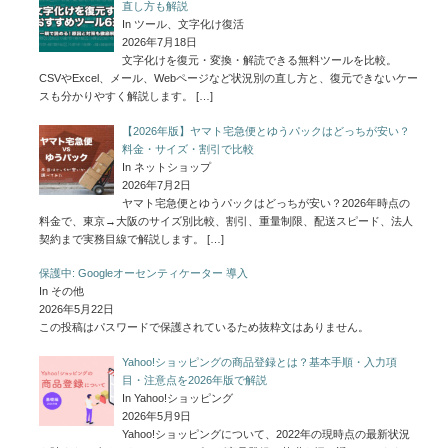
直し方も解説
In ツール、文字化け復活
2026年7月18日
文字化けを復元・変換・解読できる無料ツールを比較。
CSVやExcel、メール、Webページなど状況別の直し方と、復元できないケー
スも分かりやすく解説します。
[…]
【2026年版】ヤマト宅急便とゆうパックはどっちが安い？
料金・サイズ・割引で比較
In ネットショップ
2026年7月2日
ヤマト宅急便とゆうパックはどっちが安い？2026年時点の
料金で、東京→大阪のサイズ別比較、割引、重量制限、配送スピード、法人
契約まで実務目線で解説します。
[…]
保護中: Googleオーセンティケーター 導入
In その他
2026年5月22日
この投稿はパスワードで保護されているため抜粋文はありません。
Yahoo!ショッピングの商品登録とは？基本手順・入力項
目・注意点を2026年版で解説
In Yahoo!ショッピング
2026年5月9日
Yahoo!ショッピングについて、2022年の現時点の最新状況