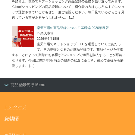
を踏まえ、改めてヤフーショッピング商品登録の基礎を振り返ってみます。
Yahoo!ショッピングの商品登録について、初心者の方はもちろんすでにショ
ップ運営されている方もぜひ一度ご確認ください。毎日見ているからこそ見
逃している事があるかもしれません。
[…]
楽天市場の商品登録について 基礎編 2026年度版
In 楽天市場
2026年4月18日
楽天市場でネットショップ・ECを運営していくにあたっ
て、その基礎となるのが商品登録です。商品ページを作成
することによって実際にお客様がECショップで商品を購入することが可能に
なります。今回は2024年6月時点の最新の状況に基づき、改めて基礎から解
説します。
[…]
商品登録代行 Menu
トップページ
会社概要