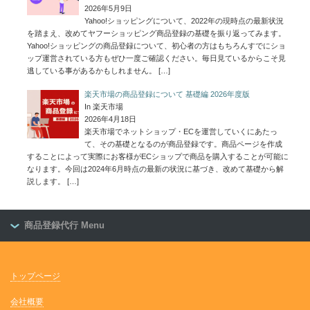
2026年5月9日
Yahoo!ショッピングについて、2022年の現時点の最新状況
を踏まえ、改めてヤフーショッピング商品登録の基礎を振り返ってみます。
Yahoo!ショッピングの商品登録について、初心者の方はもちろんすでにショ
ップ運営されている方もぜひ一度ご確認ください。毎日見ているからこそ見
逃している事があるかもしれません。
[…]
楽天市場の商品登録について 基礎編 2026年度版
In 楽天市場
2026年4月18日
楽天市場でネットショップ・ECを運営していくにあたっ
て、その基礎となるのが商品登録です。商品ページを作成
することによって実際にお客様がECショップで商品を購入することが可能に
なります。今回は2024年6月時点の最新の状況に基づき、改めて基礎から解
説します。
[…]
商品登録代行 Menu
トップページ
会社概要