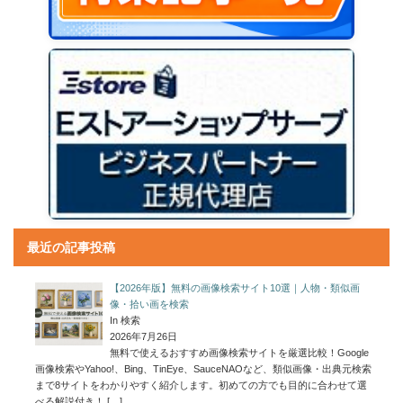
最近の記事投稿
【2026年版】無料の画像検索サイト10選｜人物・類似画
像・拾い画を検索
In 検索
2026年7月26日
無料で使えるおすすめ画像検索サイトを厳選比較！Google
画像検索やYahoo!、Bing、TinEye、SauceNAOなど、類似画像・出典元検索
まで8サイトをわかりやすく紹介します。初めての方でも目的に合わせて選
べる解説付き！
[…]