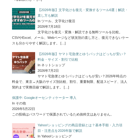
【2026年版】文字化けを復元・変換するツール6選｜解読・
直し方も解説
In ツール、文字化け復活
2026年7月18日
文字化けを復元・変換・解読できる無料ツールを比較。
CSVやExcel、メール、Webページなど状況別の直し方と、復元できないケー
スも分かりやすく解説します。
[…]
【2026年版】ヤマト宅急便とゆうパックはどっちが安い？
料金・サイズ・割引で比較
In ネットショップ
2026年7月2日
ヤマト宅急便とゆうパックはどっちが安い？2026年時点の
料金で、東京→大阪のサイズ別比較、割引、重量制限、配送スピード、法人
契約まで実務目線で解説します。
[…]
保護中: Googleオーセンティケーター 導入
In その他
2026年5月22日
この投稿はパスワードで保護されているため抜粋文はありません。
Yahoo!ショッピングの商品登録とは？基本手順・入力項
目・注意点を2026年版で解説
In Yahoo!ショッピング