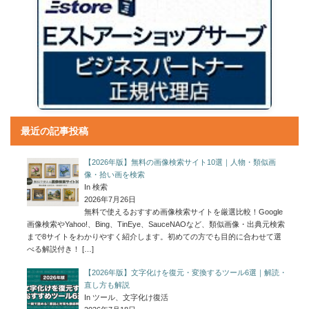
最近の記事投稿
【2026年版】無料の画像検索サイト10選｜人物・類似画
像・拾い画を検索
In 検索
2026年7月26日
無料で使えるおすすめ画像検索サイトを厳選比較！Google
画像検索やYahoo!、Bing、TinEye、SauceNAOなど、類似画像・出典元検索
まで8サイトをわかりやすく紹介します。初めての方でも目的に合わせて選
べる解説付き！
[…]
【2026年版】文字化けを復元・変換するツール6選｜解読・
直し方も解説
In ツール、文字化け復活