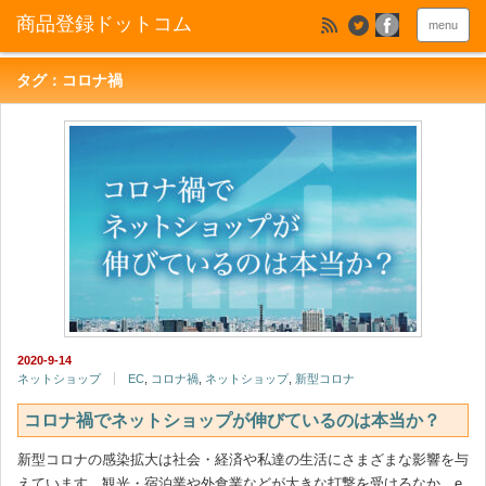
menu
タグ：コロナ禍
2020-9-14
ネットショップ
EC
,
コロナ禍
,
ネットショップ
,
新型コロナ
コロナ禍でネットショップが伸びているのは本当か？
新型コロナの感染拡大は社会・経済や私達の生活にさまざまな影響を与
えています。観光・宿泊業や外食業などが大きな打撃を受けるなか、e