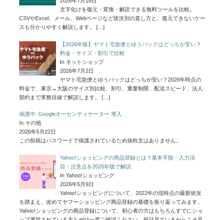
2026年7月18日
文字化けを復元・変換・解読できる無料ツールを比較。
CSVやExcel、メール、Webページなど状況別の直し方と、復元できないケー
スも分かりやすく解説します。
[…]
【2026年版】ヤマト宅急便とゆうパックはどっちが安い？
料金・サイズ・割引で比較
In ネットショップ
2026年7月2日
ヤマト宅急便とゆうパックはどっちが安い？2026年時点の
料金で、東京→大阪のサイズ別比較、割引、重量制限、配送スピード、法人
契約まで実務目線で解説します。
[…]
保護中: Googleオーセンティケーター 導入
In その他
2026年5月22日
この投稿はパスワードで保護されているため抜粋文はありません。
Yahoo!ショッピングの商品登録とは？基本手順・入力項
目・注意点を2026年版で解説
In Yahoo!ショッピング
2026年5月9日
Yahoo!ショッピングについて、2022年の現時点の最新状況
を踏まえ、改めてヤフーショッピング商品登録の基礎を振り返ってみます。
Yahoo!ショッピングの商品登録について、初心者の方はもちろんすでにショ
ップ運営されている方もぜひ一度ご確認ください。毎日見ているからこそ見