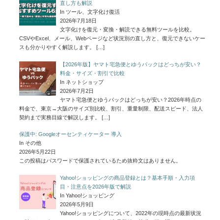
直し方も解説
In ツール、文字化け復活
2026年7月18日
文字化けを復元・変換・解読できる無料ツールを比較。
CSVやExcel、メール、Webページなど状況別の直し方と、復元できないケー
スも分かりやすく解説します。
[…]
【2026年版】ヤマト宅急便とゆうパックはどっちが安い？
料金・サイズ・割引で比較
In ネットショップ
2026年7月2日
ヤマト宅急便とゆうパックはどっちが安い？2026年時点の
料金で、東京→大阪のサイズ別比較、割引、重量制限、配送スピード、法人
契約まで実務目線で解説します。
[…]
保護中: Googleオーセンティケーター 導入
In その他
2026年5月22日
この投稿はパスワードで保護されているため抜粋文はありません。
Yahoo!ショッピングの商品登録とは？基本手順・入力項
目・注意点を2026年版で解説
In Yahoo!ショッピング
2026年5月9日
Yahoo!ショッピングについて、2022年の現時点の最新状況