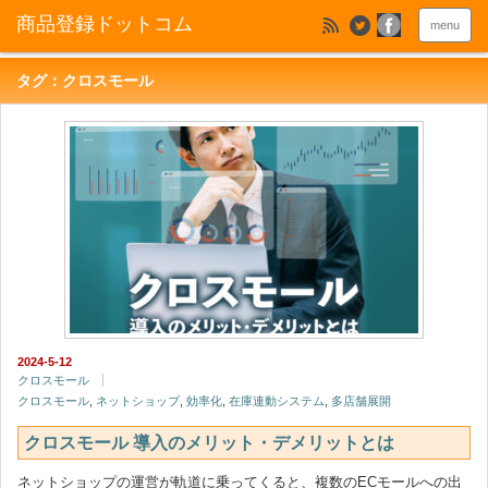
menu
タグ：クロスモール
2024-5-12
クロスモール
クロスモール
,
ネットショップ
,
効率化
,
在庫連動システム
,
多店舗展開
クロスモール 導入のメリット・デメリットとは
ネットショップの運営が軌道に乗ってくると、複数のECモールへの出