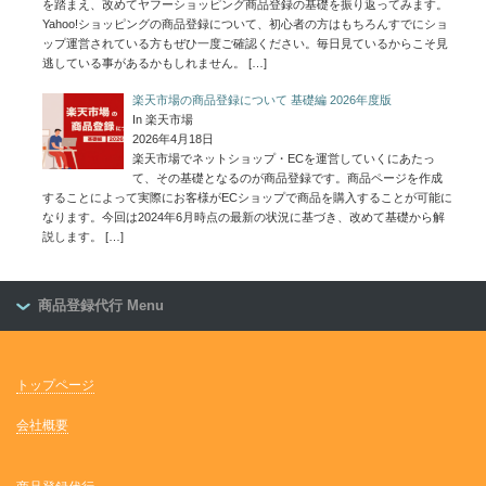
を踏まえ、改めてヤフーショッピング商品登録の基礎を振り返ってみます。
Yahoo!ショッピングの商品登録について、初心者の方はもちろんすでにショ
ップ運営されている方もぜひ一度ご確認ください。毎日見ているからこそ見
逃している事があるかもしれません。
[…]
楽天市場の商品登録について 基礎編 2026年度版
In 楽天市場
2026年4月18日
楽天市場でネットショップ・ECを運営していくにあたっ
て、その基礎となるのが商品登録です。商品ページを作成
することによって実際にお客様がECショップで商品を購入することが可能に
なります。今回は2024年6月時点の最新の状況に基づき、改めて基礎から解
説します。
[…]
商品登録代行 Menu
トップページ
会社概要