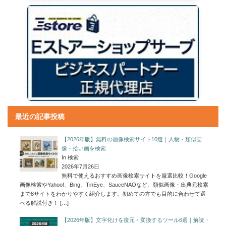
最近の記事投稿
【2026年版】無料の画像検索サイト10選｜人物・類似画
像・拾い画を検索
In 検索
2026年7月26日
無料で使えるおすすめ画像検索サイトを厳選比較！Google
画像検索やYahoo!、Bing、TinEye、SauceNAOなど、類似画像・出典元検索
まで8サイトをわかりやすく紹介します。初めての方でも目的に合わせて選
べる解説付き！
[…]
【2026年版】文字化けを復元・変換するツール6選｜解読・