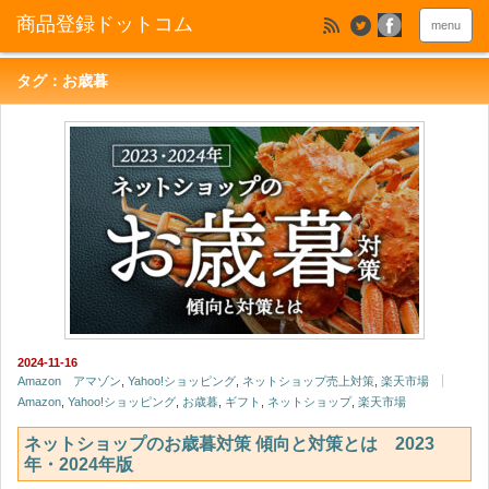
menu
タグ：お歳暮
2024-11-16
Amazon アマゾン
,
Yahoo!ショッピング
,
ネットショップ売上対策
,
楽天市場
Amazon
,
Yahoo!ショッピング
,
お歳暮
,
ギフト
,
ネットショップ
,
楽天市場
ネットショップのお歳暮対策 傾向と対策とは 2023
年・2024年版