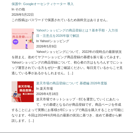
保護中: Googleオーセンティケーター 導入
In その他
2026年5月22日
この投稿はパスワードで保護されているため抜粋文はありません。
Yahoo!ショッピングの商品登録とは？基本手順・入力項
目・注意点を2026年版で解説
In Yahoo!ショッピング
2026年5月9日
Yahoo!ショッピングについて、2022年の現時点の最新状況
を踏まえ、改めてヤフーショッピング商品登録の基礎を振り返ってみます。
Yahoo!ショッピングの商品登録について、初心者の方はもちろんすでにショ
ップ運営されている方もぜひ一度ご確認ください。毎日見ているからこそ見
逃している事があるかもしれません。
[…]
楽天市場の商品登録について 基礎編 2026年度版
In 楽天市場
2026年4月18日
楽天市場でネットショップ・ECを運営していくにあたっ
て、その基礎となるのが商品登録です。商品ページを作成
することによって実際にお客様がECショップで商品を購入することが可能に
なります。今回は2024年6月時点の最新の状況に基づき、改めて基礎から解
説します。
[…]