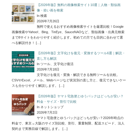
【2026年版】無料の画像検索サイト10選｜人物・類似画
像・拾い画を検索
In 検索
2026年7月26日
無料で使えるおすすめ画像検索サイトを厳選比較！Google
画像検索やYahoo!、Bing、TinEye、SauceNAOなど、類似画像・出典元検索
まで8サイトをわかりやすく紹介します。初めての方でも目的に合わせて選
べる解説付き！
[…]
【2026年版】文字化けを復元・変換するツール6選｜解読・
直し方も解説
In ツール、文字化け復活
2026年7月18日
文字化けを復元・変換・解読できる無料ツールを比較。
CSVやExcel、メール、Webページなど状況別の直し方と、復元できないケー
スも分かりやすく解説します。
[…]
【2026年版】ヤマト宅急便とゆうパックはどっちが安い？
料金・サイズ・割引で比較
In ネットショップ
2026年7月2日
ヤマト宅急便とゆうパックはどっちが安い？2026年時点の
料金で、東京→大阪のサイズ別比較、割引、重量制限、配送スピード、法人
契約まで実務目線で解説します。
[…]