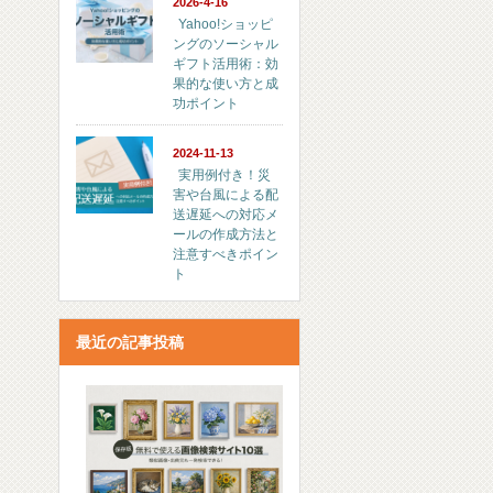
2026-4-16
Yahoo!ショッピ
ングのソーシャル
ギフト活用術：効
果的な使い方と成
功ポイント
2024-11-13
実用例付き！災
害や台風による配
送遅延への対応メ
ールの作成方法と
注意すべきポイン
ト
最近の記事投稿