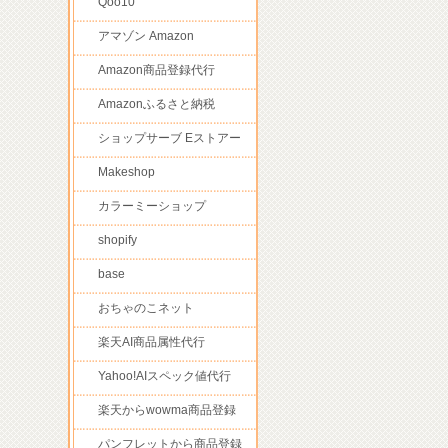
Qoo10
アマゾン Amazon
Amazon商品登録代行
Amazonふるさと納税
ショップサーブ Eストアー
Makeshop
カラーミーショップ
shopify
base
おちゃのこネット
楽天AI商品属性代行
Yahoo!AIスペック値代行
楽天からwowma商品登録
パンフレットから商品登録