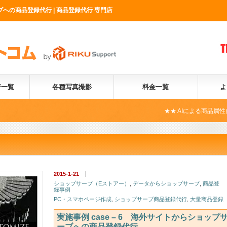
ブへの商品登録代行 | 商品登録代行 専門店
行一覧
各種写真撮影
料金一覧
よ
★★ AIによる商品属性自動化サービス
2015-1-21
ショップサーブ（Eストアー）
,
データからショップサーブ
,
商品登
録事例
PC・スマホページ作成
,
ショップサーブ商品登録代行
,
大量商品登録
実施事例 case – 6 海外サイトからショップ
ーブへの商品登録代行