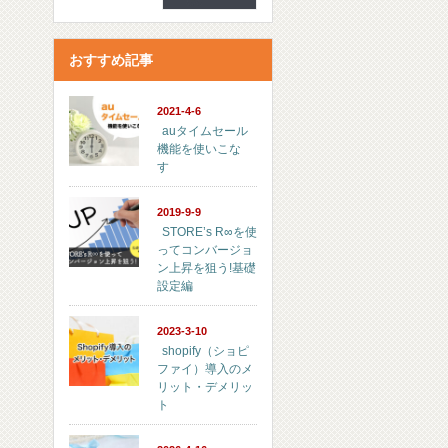
おすすめ記事
2021-4-6
auタイムセール
機能を使いこな
す
2019-9-9
STORE’s R∞を使
ってコンバージョ
ン上昇を狙う!基礎
設定編
2023-3-10
shopify（ショピ
ファイ）導入のメ
リット・デメリッ
ト