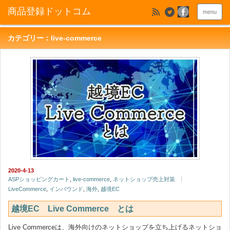
menu
カテゴリー：live-commerce
2020-4-13
ASPショッピングカート
,
live-commerce
,
ネットショップ売上対策
LiveCommerce
,
インバウンド
,
海外
,
越境EC
越境EC Live Commerce とは
Live Commerceは、海外向けのネットショップを立ち上げるネットショ