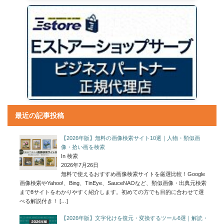
最近の記事投稿
【2026年版】無料の画像検索サイト10選｜人物・類似画
像・拾い画を検索
In 検索
2026年7月26日
無料で使えるおすすめ画像検索サイトを厳選比較！Google
画像検索やYahoo!、Bing、TinEye、SauceNAOなど、類似画像・出典元検索
まで8サイトをわかりやすく紹介します。初めての方でも目的に合わせて選
べる解説付き！
[…]
【2026年版】文字化けを復元・変換するツール6選｜解読・