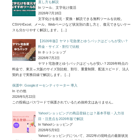
直し方も解説
In ツール、文字化け復活
2026年7月18日
文字化けを復元・変換・解読できる無料ツールを比較。
CSVやExcel、メール、Webページなど状況別の直し方と、復元できないケー
スも分かりやすく解説します。
[…]
【2026年版】ヤマト宅急便とゆうパックはどっちが安い？
料金・サイズ・割引で比較
In ネットショップ
2026年7月2日
ヤマト宅急便とゆうパックはどっちが安い？2026年時点の
料金で、東京→大阪のサイズ別比較、割引、重量制限、配送スピード、法人
契約まで実務目線で解説します。
[…]
保護中: Googleオーセンティケーター 導入
In その他
2026年5月22日
この投稿はパスワードで保護されているため抜粋文はありません。
Yahoo!ショッピングの商品登録とは？基本手順・入力項
目・注意点を2026年版で解説
In Yahoo!ショッピング
2026年5月9日
Yahoo!ショッピングについて、2022年の現時点の最新状況