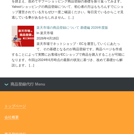
を踏まえ、改めてヤフーショッピング商品登録の基礎を振り返ってみます。
Yahoo!ショッピングの商品登録について、初心者の方はもちろんすでにショ
ップ運営されている方もぜひ一度ご確認ください。毎日見ているからこそ見
逃している事があるかもしれません。
[…]
楽天市場の商品登録について 基礎編 2026年度版
In 楽天市場
2026年4月18日
楽天市場でネットショップ・ECを運営していくにあたっ
て、その基礎となるのが商品登録です。商品ページを作成
することによって実際にお客様がECショップで商品を購入することが可能に
なります。今回は2024年6月時点の最新の状況に基づき、改めて基礎から解
説します。
[…]
商品登録代行 Menu
トップページ
会社概要