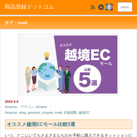
menu
タグ：tmall
2024-4-4
Amazon アマゾン
,
shopee
Amazon
,
ebay
,
gmarket
,
shopee
,
tmall
,
天猫国際
,
越境EC
オススメ越境ECモール比較5選
いつ、どこにいてもさまざまなものを手軽に購入できるネットショッピ