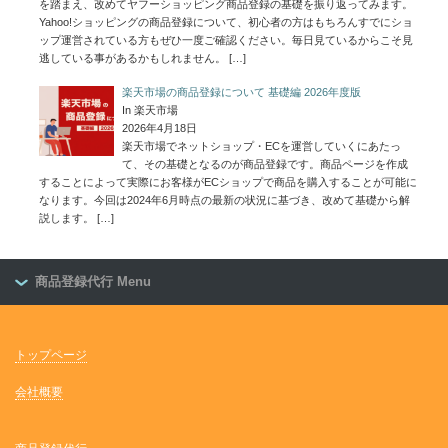
を踏まえ、改めてヤフーショッピング商品登録の基礎を振り返ってみます。
Yahoo!ショッピングの商品登録について、初心者の方はもちろんすでにショ
ップ運営されている方もぜひ一度ご確認ください。毎日見ているからこそ見
逃している事があるかもしれません。
[…]
楽天市場の商品登録について 基礎編 2026年度版
In 楽天市場
2026年4月18日
楽天市場でネットショップ・ECを運営していくにあたっ
て、その基礎となるのが商品登録です。商品ページを作成
することによって実際にお客様がECショップで商品を購入することが可能に
なります。今回は2024年6月時点の最新の状況に基づき、改めて基礎から解
説します。
[…]
商品登録代行 Menu
トップページ
会社概要