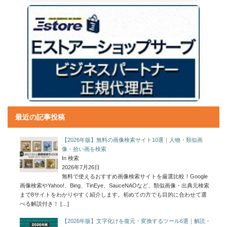
最近の記事投稿
【2026年版】無料の画像検索サイト10選｜人物・類似画
像・拾い画を検索
In 検索
2026年7月26日
無料で使えるおすすめ画像検索サイトを厳選比較！Google
画像検索やYahoo!、Bing、TinEye、SauceNAOなど、類似画像・出典元検索
まで8サイトをわかりやすく紹介します。初めての方でも目的に合わせて選
べる解説付き！
[…]
【2026年版】文字化けを復元・変換するツール6選｜解読・