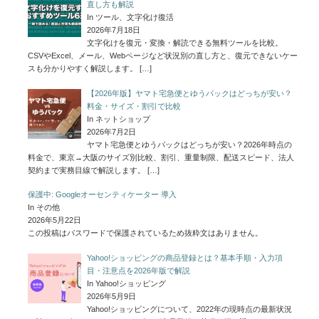
直し方も解説
In ツール、文字化け復活
2026年7月18日
文字化けを復元・変換・解読できる無料ツールを比較。
CSVやExcel、メール、Webページなど状況別の直し方と、復元できないケー
スも分かりやすく解説します。
[…]
【2026年版】ヤマト宅急便とゆうパックはどっちが安い？
料金・サイズ・割引で比較
In ネットショップ
2026年7月2日
ヤマト宅急便とゆうパックはどっちが安い？2026年時点の
料金で、東京→大阪のサイズ別比較、割引、重量制限、配送スピード、法人
契約まで実務目線で解説します。
[…]
保護中: Googleオーセンティケーター 導入
In その他
2026年5月22日
この投稿はパスワードで保護されているため抜粋文はありません。
Yahoo!ショッピングの商品登録とは？基本手順・入力項
目・注意点を2026年版で解説
In Yahoo!ショッピング
2026年5月9日
Yahoo!ショッピングについて、2022年の現時点の最新状況