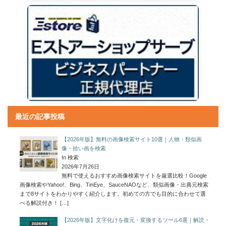
最近の記事投稿
【2026年版】無料の画像検索サイト10選｜人物・類似画
像・拾い画を検索
In 検索
2026年7月26日
無料で使えるおすすめ画像検索サイトを厳選比較！Google
画像検索やYahoo!、Bing、TinEye、SauceNAOなど、類似画像・出典元検索
まで8サイトをわかりやすく紹介します。初めての方でも目的に合わせて選
べる解説付き！
[…]
【2026年版】文字化けを復元・変換するツール6選｜解読・