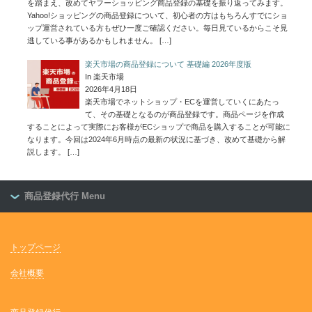
を踏まえ、改めてヤフーショッピング商品登録の基礎を振り返ってみます。
Yahoo!ショッピングの商品登録について、初心者の方はもちろんすでにショ
ップ運営されている方もぜひ一度ご確認ください。毎日見ているからこそ見
逃している事があるかもしれません。
[…]
楽天市場の商品登録について 基礎編 2026年度版
In 楽天市場
2026年4月18日
楽天市場でネットショップ・ECを運営していくにあたっ
て、その基礎となるのが商品登録です。商品ページを作成
することによって実際にお客様がECショップで商品を購入することが可能に
なります。今回は2024年6月時点の最新の状況に基づき、改めて基礎から解
説します。
[…]
商品登録代行 Menu
トップページ
会社概要