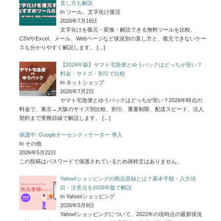
直し方も解説
In ツール、文字化け復活
2026年7月18日
文字化けを復元・変換・解読できる無料ツールを比較。
CSVやExcel、メール、Webページなど状況別の直し方と、復元できないケー
スも分かりやすく解説します。
[…]
【2026年版】ヤマト宅急便とゆうパックはどっちが安い？
料金・サイズ・割引で比較
In ネットショップ
2026年7月2日
ヤマト宅急便とゆうパックはどっちが安い？2026年時点の
料金で、東京→大阪のサイズ別比較、割引、重量制限、配送スピード、法人
契約まで実務目線で解説します。
[…]
保護中: Googleオーセンティケーター 導入
In その他
2026年5月22日
この投稿はパスワードで保護されているため抜粋文はありません。
Yahoo!ショッピングの商品登録とは？基本手順・入力項
目・注意点を2026年版で解説
In Yahoo!ショッピング
2026年5月9日
Yahoo!ショッピングについて、2022年の現時点の最新状況