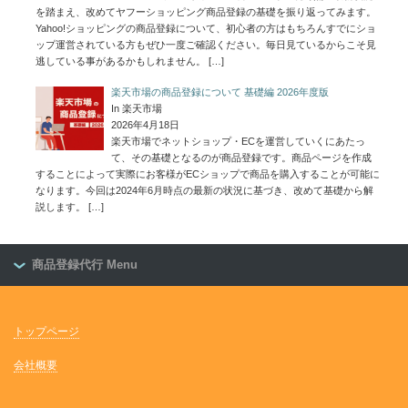
を踏まえ、改めてヤフーショッピング商品登録の基礎を振り返ってみます。
Yahoo!ショッピングの商品登録について、初心者の方はもちろんすでにショ
ップ運営されている方もぜひ一度ご確認ください。毎日見ているからこそ見
逃している事があるかもしれません。
[…]
楽天市場の商品登録について 基礎編 2026年度版
In 楽天市場
2026年4月18日
楽天市場でネットショップ・ECを運営していくにあたっ
て、その基礎となるのが商品登録です。商品ページを作成
することによって実際にお客様がECショップで商品を購入することが可能に
なります。今回は2024年6月時点の最新の状況に基づき、改めて基礎から解
説します。
[…]
商品登録代行 Menu
トップページ
会社概要