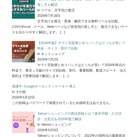
直し方も解説
In ツール、文字化け復活
2026年7月18日
文字化けを復元・変換・解読できる無料ツールを比較。
CSVやExcel、メール、Webページなど状況別の直し方と、復元できないケー
スも分かりやすく解説します。
[…]
【2026年版】ヤマト宅急便とゆうパックはどっちが安い？
料金・サイズ・割引で比較
In ネットショップ
2026年7月2日
ヤマト宅急便とゆうパックはどっちが安い？2026年時点の
料金で、東京→大阪のサイズ別比較、割引、重量制限、配送スピード、法人
契約まで実務目線で解説します。
[…]
保護中: Googleオーセンティケーター 導入
In その他
2026年5月22日
この投稿はパスワードで保護されているため抜粋文はありません。
Yahoo!ショッピングの商品登録とは？基本手順・入力項
目・注意点を2026年版で解説
In Yahoo!ショッピング
2026年5月9日
Yahoo!ショッピングについて、2022年の現時点の最新状況