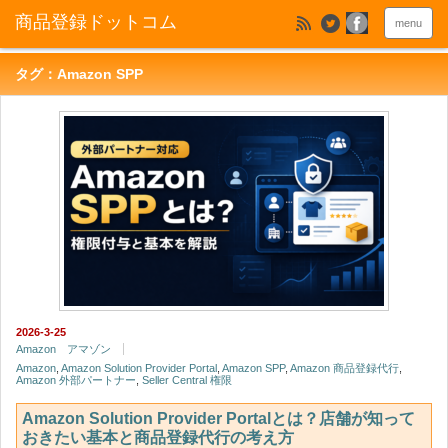
menu
タグ：Amazon SPP
2026-3-25
Amazon アマゾン
Amazon
,
Amazon Solution Provider Portal
,
Amazon SPP
,
Amazon 商品登録代行
,
Amazon 外部パートナー
,
Seller Central 権限
Amazon Solution Provider Portalとは？店舗が知って
おきたい基本と商品登録代行の考え方