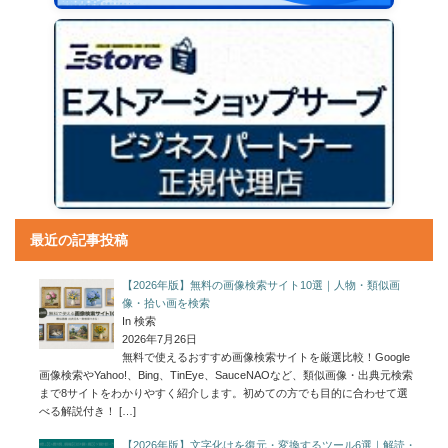
最近の記事投稿
【2026年版】無料の画像検索サイト10選｜人物・類似画
像・拾い画を検索
In 検索
2026年7月26日
無料で使えるおすすめ画像検索サイトを厳選比較！Google
画像検索やYahoo!、Bing、TinEye、SauceNAOなど、類似画像・出典元検索
まで8サイトをわかりやすく紹介します。初めての方でも目的に合わせて選
べる解説付き！
[…]
【2026年版】文字化けを復元・変換するツール6選｜解読・