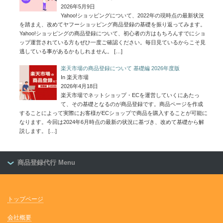
2026年5月9日
Yahoo!ショッピングについて、2022年の現時点の最新状況
を踏まえ、改めてヤフーショッピング商品登録の基礎を振り返ってみます。
Yahoo!ショッピングの商品登録について、初心者の方はもちろんすでにショ
ップ運営されている方もぜひ一度ご確認ください。毎日見ているからこそ見
逃している事があるかもしれません。
[…]
楽天市場の商品登録について 基礎編 2026年度版
In 楽天市場
2026年4月18日
楽天市場でネットショップ・ECを運営していくにあたっ
て、その基礎となるのが商品登録です。商品ページを作成
することによって実際にお客様がECショップで商品を購入することが可能に
なります。今回は2024年6月時点の最新の状況に基づき、改めて基礎から解
説します。
[…]
商品登録代行 Menu
トップページ
会社概要