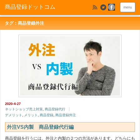
menu
タグ：商品登録外注
2020-4-27
ネットショップ売上対策
,
商品登録代行
デメリット
,
メリット
,
商品登録
,
商品登録外注
外注VS内製 商品登録代行編
商品登録を行うには、外注と内製の２つの方法があります。どちらにも