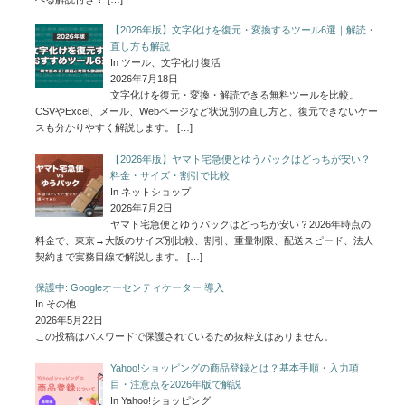
【2026年版】文字化けを復元・変換するツール6選｜解読・
直し方も解説
In ツール、文字化け復活
2026年7月18日
文字化けを復元・変換・解読できる無料ツールを比較。
CSVやExcel、メール、Webページなど状況別の直し方と、復元できないケー
スも分かりやすく解説します。
[…]
【2026年版】ヤマト宅急便とゆうパックはどっちが安い？
料金・サイズ・割引で比較
In ネットショップ
2026年7月2日
ヤマト宅急便とゆうパックはどっちが安い？2026年時点の
料金で、東京→大阪のサイズ別比較、割引、重量制限、配送スピード、法人
契約まで実務目線で解説します。
[…]
保護中: Googleオーセンティケーター 導入
In その他
2026年5月22日
この投稿はパスワードで保護されているため抜粋文はありません。
Yahoo!ショッピングの商品登録とは？基本手順・入力項
目・注意点を2026年版で解説
In Yahoo!ショッピング