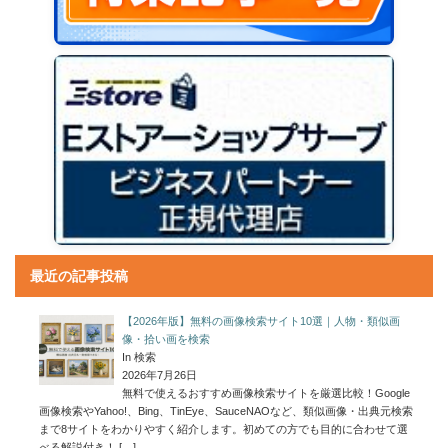
最近の記事投稿
【2026年版】無料の画像検索サイト10選｜人物・類似画
像・拾い画を検索
In 検索
2026年7月26日
無料で使えるおすすめ画像検索サイトを厳選比較！Google
画像検索やYahoo!、Bing、TinEye、SauceNAOなど、類似画像・出典元検索
まで8サイトをわかりやすく紹介します。初めての方でも目的に合わせて選
べる解説付き！
[…]