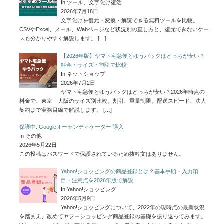
In ツール、文字化け復活
2026年7月18日
文字化けを復元・変換・解読できる無料ツールを比較。
CSVやExcel、メール、Webページなど状況別の直し方と、復元できないケー
スも分かりやすく解説します。
[…]
【2026年版】ヤマト宅急便とゆうパックはどっちが安い？
料金・サイズ・割引で比較
In ネットショップ
2026年7月2日
ヤマト宅急便とゆうパックはどっちが安い？2026年時点の
料金で、東京→大阪のサイズ別比較、割引、重量制限、配送スピード、法人
契約まで実務目線で解説します。
[…]
保護中: Googleオーセンティケーター 導入
In その他
2026年5月22日
この投稿はパスワードで保護されているため抜粋文はありません。
Yahoo!ショッピングの商品登録とは？基本手順・入力項
目・注意点を2026年版で解説
In Yahoo!ショッピング
2026年5月9日
Yahoo!ショッピングについて、2022年の現時点の最新状況
を踏まえ、改めてヤフーショッピング商品登録の基礎を振り返ってみます。