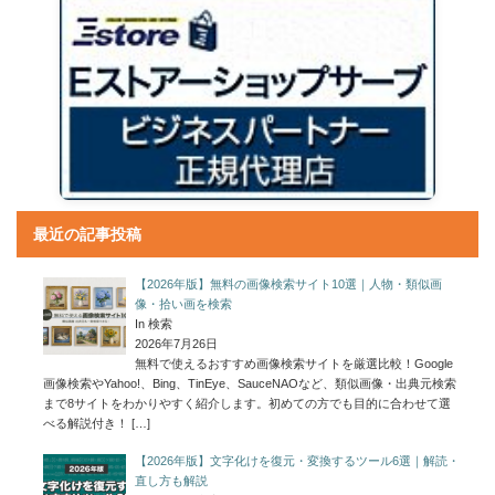
最近の記事投稿
【2026年版】無料の画像検索サイト10選｜人物・類似画
像・拾い画を検索
In 検索
2026年7月26日
無料で使えるおすすめ画像検索サイトを厳選比較！Google
画像検索やYahoo!、Bing、TinEye、SauceNAOなど、類似画像・出典元検索
まで8サイトをわかりやすく紹介します。初めての方でも目的に合わせて選
べる解説付き！
[…]
【2026年版】文字化けを復元・変換するツール6選｜解読・
直し方も解説