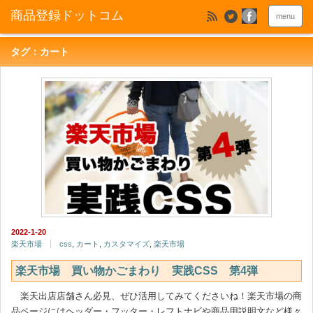
menu
タグ：カート
2022-1-20
楽天市場
css
,
カート
,
カスタマイズ
,
楽天市場
楽天市場 買い物かごまわり 実践CSS 第4弾
楽天出店店舗さん必見、ぜひ活用してみてくださいね！楽天市場の商
品ページにはヘッダー・フッター・レフトナビや商品用説明文など様々