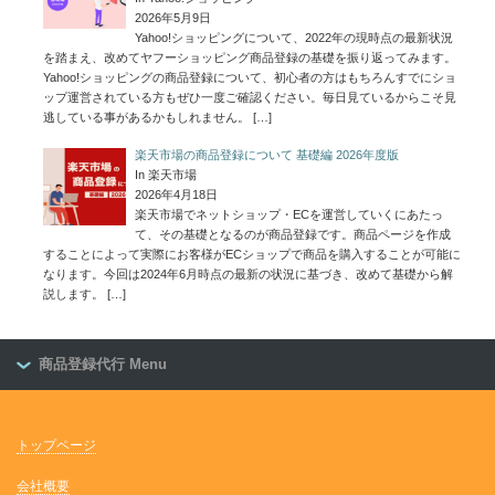
2026年5月9日
Yahoo!ショッピングについて、2022年の現時点の最新状況
を踏まえ、改めてヤフーショッピング商品登録の基礎を振り返ってみます。
Yahoo!ショッピングの商品登録について、初心者の方はもちろんすでにショ
ップ運営されている方もぜひ一度ご確認ください。毎日見ているからこそ見
逃している事があるかもしれません。
[…]
楽天市場の商品登録について 基礎編 2026年度版
In 楽天市場
2026年4月18日
楽天市場でネットショップ・ECを運営していくにあたっ
て、その基礎となるのが商品登録です。商品ページを作成
することによって実際にお客様がECショップで商品を購入することが可能に
なります。今回は2024年6月時点の最新の状況に基づき、改めて基礎から解
説します。
[…]
商品登録代行 Menu
トップページ
会社概要