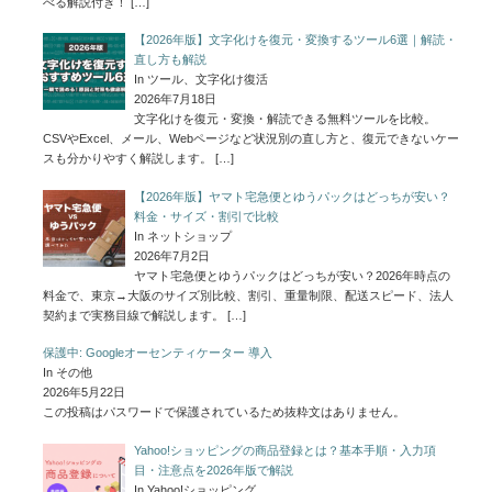
べる解説付き！
[…]
【2026年版】文字化けを復元・変換するツール6選｜解読・
直し方も解説
In ツール、文字化け復活
2026年7月18日
文字化けを復元・変換・解読できる無料ツールを比較。
CSVやExcel、メール、Webページなど状況別の直し方と、復元できないケー
スも分かりやすく解説します。
[…]
【2026年版】ヤマト宅急便とゆうパックはどっちが安い？
料金・サイズ・割引で比較
In ネットショップ
2026年7月2日
ヤマト宅急便とゆうパックはどっちが安い？2026年時点の
料金で、東京→大阪のサイズ別比較、割引、重量制限、配送スピード、法人
契約まで実務目線で解説します。
[…]
保護中: Googleオーセンティケーター 導入
In その他
2026年5月22日
この投稿はパスワードで保護されているため抜粋文はありません。
Yahoo!ショッピングの商品登録とは？基本手順・入力項
目・注意点を2026年版で解説
In Yahoo!ショッピング