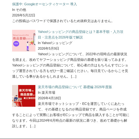
保護中: Googleオーセンティケーター 導入
In その他
2026年5月22日
この投稿はパスワードで保護されているため抜粋文はありません。
Yahoo!ショッピングの商品登録とは？基本手順・入力項
目・注意点を2026年版で解説
In Yahoo!ショッピング
2026年5月9日
Yahoo!ショッピングについて、2022年の現時点の最新状況
を踏まえ、改めてヤフーショッピング商品登録の基礎を振り返ってみます。
Yahoo!ショッピングの商品登録について、初心者の方はもちろんすでにショ
ップ運営されている方もぜひ一度ご確認ください。毎日見ているからこそ見
逃している事があるかもしれません。
[…]
楽天市場の商品登録について 基礎編 2026年度版
In 楽天市場
2026年4月18日
楽天市場でネットショップ・ECを運営していくにあたっ
て、その基礎となるのが商品登録です。商品ページを作成
することによって実際にお客様がECショップで商品を購入することが可能に
なります。今回は2024年6月時点の最新の状況に基づき、改めて基礎から解
説します。
[…]