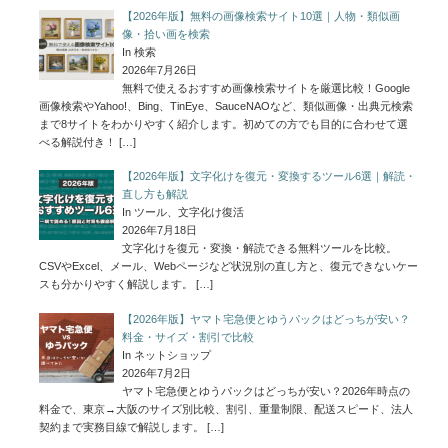
【2026年版】無料の画像検索サイト10選｜人物・類似画
像・拾い画を検索
In 検索
2026年7月26日
無料で使えるおすすめ画像検索サイトを厳選比較！Google
画像検索やYahoo!、Bing、TinEye、SauceNAOなど、類似画像・出典元検索
まで8サイトをわかりやすく紹介します。初めての方でも目的に合わせて選
べる解説付き！
[…]
【2026年版】文字化けを復元・変換するツール6選｜解読・
直し方も解説
In ツール、文字化け復活
2026年7月18日
文字化けを復元・変換・解読できる無料ツールを比較。
CSVやExcel、メール、Webページなど状況別の直し方と、復元できないケー
スも分かりやすく解説します。
[…]
【2026年版】ヤマト宅急便とゆうパックはどっちが安い？
料金・サイズ・割引で比較
In ネットショップ
2026年7月2日
ヤマト宅急便とゆうパックはどっちが安い？2026年時点の
料金で、東京→大阪のサイズ別比較、割引、重量制限、配送スピード、法人
契約まで実務目線で解説します。
[…]