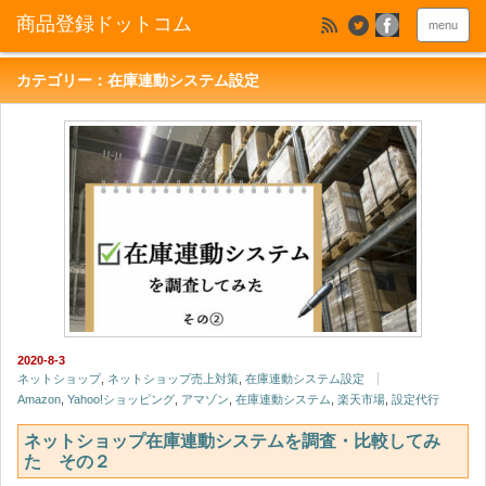
menu
カテゴリー：在庫連動システム設定
2020-8-3
ネットショップ
,
ネットショップ売上対策
,
在庫連動システム設定
Amazon
,
Yahoo!ショッピング
,
アマゾン
,
在庫連動システム
,
楽天市場
,
設定代行
ネットショップ在庫連動システムを調査・比較してみ
た その２