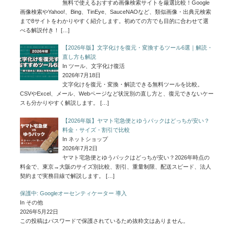
無料で使えるおすすめ画像検索サイトを厳選比較！Google
画像検索やYahoo!、Bing、TinEye、SauceNAOなど、類似画像・出典元検索
まで8サイトをわかりやすく紹介します。初めての方でも目的に合わせて選
べる解説付き！
[…]
【2026年版】文字化けを復元・変換するツール6選｜解読・
直し方も解説
In ツール、文字化け復活
2026年7月18日
文字化けを復元・変換・解読できる無料ツールを比較。
CSVやExcel、メール、Webページなど状況別の直し方と、復元できないケー
スも分かりやすく解説します。
[…]
【2026年版】ヤマト宅急便とゆうパックはどっちが安い？
料金・サイズ・割引で比較
In ネットショップ
2026年7月2日
ヤマト宅急便とゆうパックはどっちが安い？2026年時点の
料金で、東京→大阪のサイズ別比較、割引、重量制限、配送スピード、法人
契約まで実務目線で解説します。
[…]
保護中: Googleオーセンティケーター 導入
In その他
2026年5月22日
この投稿はパスワードで保護されているため抜粋文はありません。