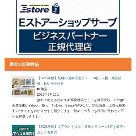
最近の記事投稿
【2026年版】無料の画像検索サイト10選｜人物・類似画
像・拾い画を検索
In 検索
2026年7月26日
無料で使えるおすすめ画像検索サイトを厳選比較！Google
画像検索やYahoo!、Bing、TinEye、SauceNAOなど、類似画像・出典元検索
まで8サイトをわかりやすく紹介します。初めての方でも目的に合わせて選
べる解説付き！
[…]
【2026年版】文字化けを復元・変換するツール6選｜解読・
直し方も解説