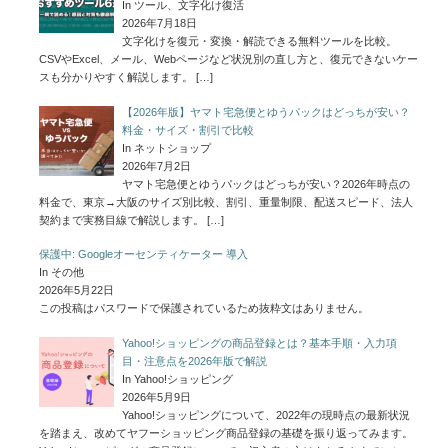
In ツール、文字化け復活
2026年7月18日
文字化けを復元・変換・解読できる無料ツールを比較。
CSVやExcel、メール、Webページなど状況別の直し方と、復元できないケー
スも分かりやすく解説します。
[…]
【2026年版】ヤマト宅急便とゆうパックはどっちが安い？
料金・サイズ・割引で比較
In ネットショップ
2026年7月2日
ヤマト宅急便とゆうパックはどっちが安い？2026年時点の
料金で、東京→大阪のサイズ別比較、割引、重量制限、配送スピード、法人
契約まで実務目線で解説します。
[…]
保護中: Googleオーセンティケーター 導入
In その他
2026年5月22日
この投稿はパスワードで保護されているため抜粋文はありません。
Yahoo!ショッピングの商品登録とは？基本手順・入力項
目・注意点を2026年版で解説
In Yahoo!ショッピング
2026年5月9日
Yahoo!ショッピングについて、2022年の現時点の最新状況
を踏まえ、改めてヤフーショッピング商品登録の基礎を振り返ってみます。