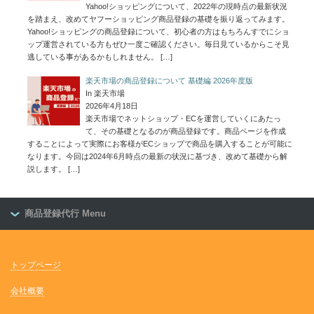
Yahoo!ショッピングについて、2022年の現時点の最新状況
を踏まえ、改めてヤフーショッピング商品登録の基礎を振り返ってみます。
Yahoo!ショッピングの商品登録について、初心者の方はもちろんすでにショ
ップ運営されている方もぜひ一度ご確認ください。毎日見ているからこそ見
逃している事があるかもしれません。
[…]
楽天市場の商品登録について 基礎編 2026年度版
In 楽天市場
2026年4月18日
楽天市場でネットショップ・ECを運営していくにあたっ
て、その基礎となるのが商品登録です。商品ページを作成
することによって実際にお客様がECショップで商品を購入することが可能に
なります。今回は2024年6月時点の最新の状況に基づき、改めて基礎から解
説します。
[…]
商品登録代行 Menu
トップページ
会社概要