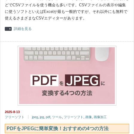
どでCSVファイルを使う機会も多いです。CSVファイルの表示や編集
に使うソフトといえばExcelが最も一般的ですが、それ以外にも無料で
使えるさまざまなCSVエディターがあります。
詳細を見る
2025-8-13
フリーソフト
jpeg
,
jpg
,
pdf
,
ツール
,
フリーソフト
,
画像
,
画像加工
PDFをJPEGに簡単変換！おすすめの4つの方法