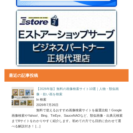
最近の記事投稿
【2026年版】無料の画像検索サイト10選｜人物・類似画
像・拾い画を検索
In 検索
2026年7月26日
無料で使えるおすすめ画像検索サイトを厳選比較！Google
画像検索やYahoo!、Bing、TinEye、SauceNAOなど、類似画像・出典元検索
まで8サイトをわかりやすく紹介します。初めての方でも目的に合わせて選
べる解説付き！
[…]