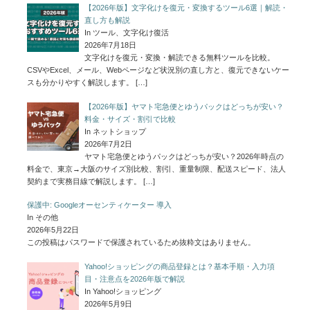
【2026年版】文字化けを復元・変換するツール6選｜解読・
直し方も解説
In ツール、文字化け復活
2026年7月18日
文字化けを復元・変換・解読できる無料ツールを比較。
CSVやExcel、メール、Webページなど状況別の直し方と、復元できないケー
スも分かりやすく解説します。
[…]
【2026年版】ヤマト宅急便とゆうパックはどっちが安い？
料金・サイズ・割引で比較
In ネットショップ
2026年7月2日
ヤマト宅急便とゆうパックはどっちが安い？2026年時点の
料金で、東京→大阪のサイズ別比較、割引、重量制限、配送スピード、法人
契約まで実務目線で解説します。
[…]
保護中: Googleオーセンティケーター 導入
In その他
2026年5月22日
この投稿はパスワードで保護されているため抜粋文はありません。
Yahoo!ショッピングの商品登録とは？基本手順・入力項
目・注意点を2026年版で解説
In Yahoo!ショッピング
2026年5月9日