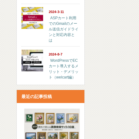
2024-3-11
ASPカート利用
でのGmailのメー
ル送信ガイドライ
ンと対応内容と
は
2024-8-7
WordPressでEC
カート導入するメ
リット・デメリッ
ト（welcart編）
最近の記事投稿