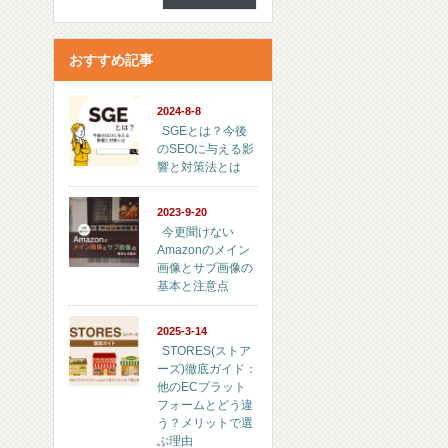
おすすめ記事
2024-8-8
SGEとは？今後
のSEOに与える影
響と対策法とは
2023-9-20
今更聞けない
Amazonのメイン
画像とサブ画像の
基本と注意点
2025-3-14
STORES(ストア
ーズ)徹底ガイド：
他のECプラット
フォームとどう違
う？メリットで選
ぶ理由