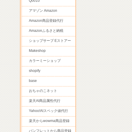
Qoo10
アマゾン Amazon
Amazon商品登録代行
Amazonふるさと納税
ショップサーブ Eストアー
Makeshop
カラーミーショップ
shopify
base
おちゃのこネット
楽天AI商品属性代行
Yahoo!AIスペック値代行
楽天からwowma商品登録
パンフレットから商品登録