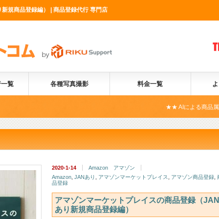
新規商品登録編） | 商品登録代行 専門店
行一覧
各種写真撮影
料金一覧
よ
★★ AIによる商品属性自動化サー
2020-1-14
Amazon アマゾン
Amazon
,
JANあり
,
アマゾンマーケットプレイス
,
アマゾン商品登録
,
品登録
アマゾンマーケットプレイスの商品登録（JA
あり新規商品登録編）